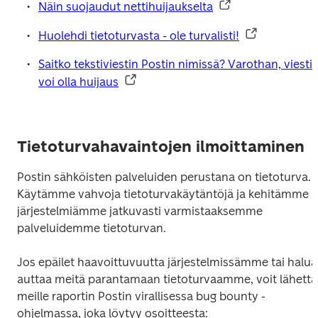
Näin suojaudut nettihuijaukselta
Huolehdi tietoturvasta - ole turvalisti!
Saitko tekstiviestin Postin nimissä? Varothan, viesti 
voi olla huijaus
Tietoturva­havaintojen ilmoit­taminen
Postin sähköisten palveluiden perustana on tietoturva. 
Käytämme vahvoja tietoturvakäytäntöjä ja kehitämme 
järjestelmiämme jatkuvasti varmistaaksemme 
palveluidemme tietoturvan.
Jos epäilet haavoittuvuutta järjestelmissämme tai haluat
auttaa meitä parantamaan tietoturvaamme, voit lähettä
meille raportin Postin virallisessa bug bounty -
ohjelmassa, joka löytyy osoitteesta: 