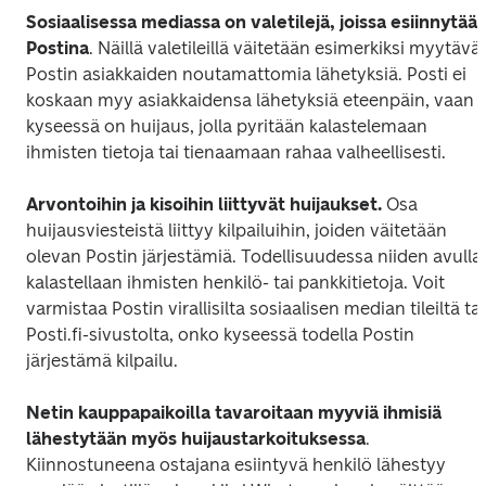
Sosiaalisessa mediassa on valetilejä, joissa esiinnytään
Postina
. Näillä valetileillä väitetään esimerkiksi myytävän
Postin asiakkaiden noutamattomia lähetyksiä. Posti ei 
koskaan myy asiakkaidensa lähetyksiä eteenpäin, vaan 
kyseessä on huijaus, jolla pyritään kalastelemaan 
ihmisten tietoja tai tienaamaan rahaa valheellisesti.
Arvontoihin ja kisoihin liittyvät huijaukset.
 Osa 
huijausviesteistä liittyy kilpailuihin, joiden väitetään 
olevan Postin järjestämiä. Todellisuudessa niiden avulla 
kalastellaan ihmisten henkilö- tai pankkitietoja. Voit 
varmistaa Postin virallisilta sosiaalisen median tileiltä tai 
Posti.fi-sivustolta, onko kyseessä todella Postin 
järjestämä kilpailu.
Netin kauppapaikoilla tavaroitaan myyviä ihmisiä 
lähestytään myös huijaustarkoituksessa
. 
Kiinnostuneena ostajana esiintyvä henkilö lähestyy 