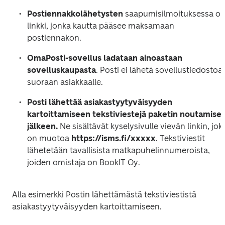
Postiennakkolähetysten
 saapumisilmoituksessa on
linkki, jonka kautta pääsee maksamaan 
postiennakon.
OmaPosti-sovellus ladataan ainoastaan 
sovelluskaupasta
. Posti ei lähetä sovellustiedostoa 
suoraan asiakkaalle.
Posti lähettää asiakastyytyväisyyden 
kartoittamiseen tekstiviestejä paketin noutamisen
jälkeen. 
Ne sisältävät kyselysivulle vievän linkin, joka
on muotoa 
https://isms.fi/xxxxx
. Tekstiviestit 
lähetetään tavallisista matkapuhelinnumeroista, 
joiden omistaja on BookIT Oy.
Alla esimerkki Postin lähettämästä tekstiviestistä 
asiakastyytyväisyyden kartoittamiseen.