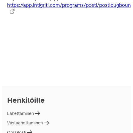
https://app.intigriti.com/programs/posti/postibugbount
Henkilöille
Lähettäminen
Vastaanottaminen
OmaPosti