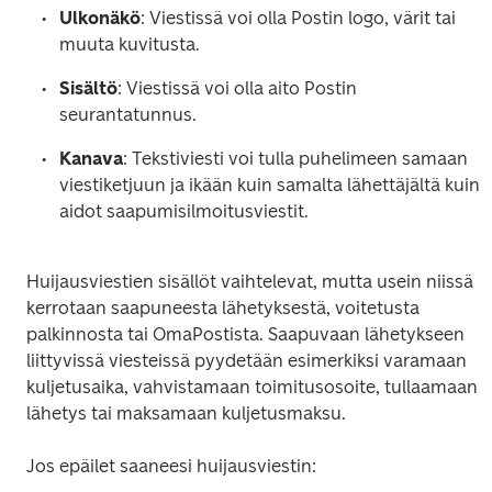
Ulkonäkö
: Viestissä voi olla Postin logo, värit tai 
muuta kuvitusta.  
Sisältö
: Viestissä voi olla aito Postin 
seurantatunnus.  
Kanava
: Tekstiviesti voi tulla puhelimeen samaan 
viestiketjuun ja ikään kuin samalta lähettäjältä kuin 
aidot saapumisilmoitusviestit.
Huijausviestien sisällöt vaihtelevat, mutta usein niissä 
kerrotaan saapuneesta lähetyksestä, voitetusta 
palkinnosta tai OmaPostista. Saapuvaan lähetykseen 
liittyvissä viesteissä pyydetään esimerkiksi varamaan 
kuljetusaika, vahvistamaan toimitusosoite, tullaamaan 
lähetys tai maksamaan kuljetusmaksu.
Jos epäilet saaneesi huijausviestin:  