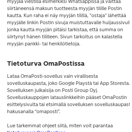
myyjää viestillä esimerkiksi Whatsappissa ja väittää 
siirtäneensä maksun tuotteesta myyjän tilille Postin 
kautta. Kun raha ei näy myyjän tilillä, "ostaja" lähettää 
myyjälle linkin Postin sivuja muistuttavalle huijaussivulle,
jonka kautta myyjän pitäisi tarkistaa, että summa on 
siirtynyt hänen tililleen. Sivun tarkoitus on kalastella 
myyjän pankki- tai henkilötietoja.
Tietoturva OmaPostissa
Lataa OmaPosti-sovellus vain virallisesta 
sovelluskaupasta, joko Google Playstä tai App Storesta. 
Sovelluksen julkaisija on Posti Group Oyj. 
Sovelluskauppojen latauslinkkeihin pääset OmaPostin 
esittelysivulta tai etsimällä sovelluksen sovelluskaupasta
hakusanalla “omaposti”.
Lue tarkemmat ohjeet siitä, miten voit parantaa 