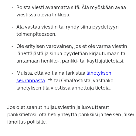
Poista viesti avaamatta sitä. Älä myöskään avaa 
viestissä olevia linkkejä.  
Älä vastaa viestiin tai ryhdy siinä pyydettyyn 
toimenpiteeseen.  
Ole erityisen varovainen, jos et ole varma viestin 
lähettäjästä ja sinua pyydetään kirjautumaan tai 
antamaan henkilö-, pankki- tai käyttäjätietojasi.  
Muista, että voit aina tarkistaa 
lähetyksen 
seurannasta
 tai OmaPostista, vastaako 
lähetyksen tila viestissä annettuja tietoja.
Jos olet saanut huijausviestin ja luovuttanut 
pankkitietosi, ota heti yhteyttä pankkiisi ja tee sen jälkee
ilmoitus poliisille. 