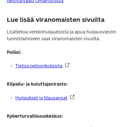
tietoturvaasi OmaPostissa
. 
Lue lisää viranomaisten sivuilta
Lisätietoa verkkohuijauksista ja apua huijausviestin 
tunnistamiseen saat viranomaisten sivuilta. 
Poliisi:
Tietoa petosrikoksista
Kilpailu- ja kuluttajavirasto:
Huijaukset ja tilausansat
Kyberturvallisuuskeskus: