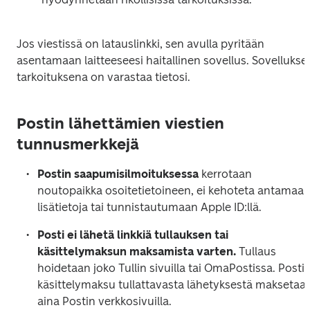
Jos viestissä on latauslinkki, sen avulla pyritään 
asentamaan laitteeseesi haitallinen sovellus. Sovelluksen
tarkoituksena on varastaa tietosi.
Postin lähettämien viestien
tunnusmerkkejä
Postin saapumisilmoituksessa 
kerrotaan 
noutopaikka osoitetietoineen, ei kehoteta antamaan
lisätietoja tai tunnistautumaan Apple ID:llä.
Posti ei lähetä linkkiä tullauksen tai 
käsittelymaksun maksamista varten. 
Tullaus 
hoidetaan joko Tullin sivuilla tai OmaPostissa. Postin
käsittelymaksu tullattavasta lähetyksestä maksetaan
aina Postin verkkosivuilla.