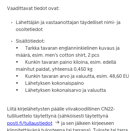
Lähettäjän ja vastaanottajan täydelliset nimi- ja 
Sisältötiedot:

•	Tarkka tavaran englanninkielinen kuvaus ja 
määrä, esim. men’s cotton shirt, 2 pcs

•	Kunkin tavaran paino kiloina, esim. edellä 
mainitut paidat, yhteensä 0,450 kg

•	Kunkin tavaran arvo ja valuutta, esim. 48,60 EUR

•	Lähetyksen kokonaispaino

Liitä kirjelähetysten päälle viivakoodillinen CN22-
tulliluettelo täytettynä (sähköisesti täytettynä 
posti.fi/tullaustiedot
 ja sen jälkeen kirjeeseen 
kiinnitettävänä tulosteena tai tarrana). Tuloste tai tarra 