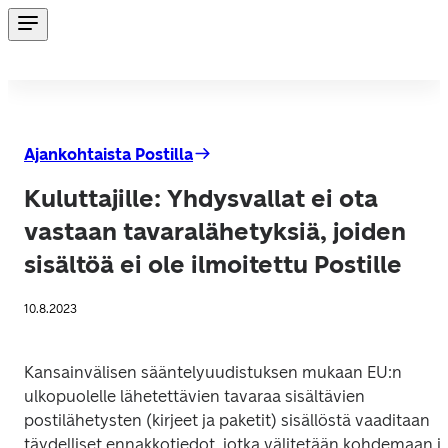
Ajankohtaista Postilla
Kuluttajille: Yhdysvallat ei ota
vastaan tavaralähetyksiä, joiden
sisältöä ei ole ilmoitettu Postille
10.8.2023
Kansainvälisen sääntelyuudistuksen mukaan EU:n 
ulkopuolelle lähetettävien tavaraa sisältävien 
postilähetysten (kirjeet ja paketit) sisällöstä vaaditaan 
täydelliset ennakkotiedot, jotka välitetään kohdemaan ja