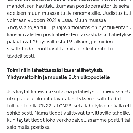
mahdollisen kauttakulkumaan postioperaattorille sekä 
edelleen muun muassa tulliviranomaisille. Uudistus tuli 
voimaan vuoden 2021 alussa. Muun muassa 
Yhdysvaltojen tulli- ja rajavartiolaitos on nyt tiukentanut
kansainvälisten postilähetysten tarkastuksia. Lähetykset
palautuvat Yhdysvalloista 1.9. alkaen, jos niiden 
sisältötiedot puuttuvat tai niitä ei ole ilmoitettu 
täydellisesti.

Toimi näin lähettäessäsi tavaralähetyksiä 
Yhdysvaltoihin ja muualle EU:n ulkopuolelle

Jos käytät käteismaksutapaa ja lähetys on menossa EU:n
ulkopuolelle, ilmoita tavaralähetyksen sisältötiedot 
tulliluettelolla CN22 tai CN23, sekä lähetyksen päällä että
sähköisesti. Nämä tiedot välittyvät tarvittaville tahoille, 
kun täytät tiedot joko verkkopalvelussamme posti.fi tai 
asioimalla postissa.
