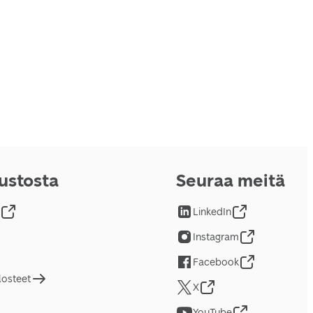
vustosta
Seuraa meitä
LinkedIn
Instagram
Facebook
losteet
X
YouTube