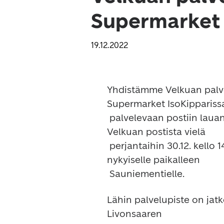
Supermarket I
19.12.2022
Yhdistämme Velkuan palve
Supermarket IsoKipparissa
 palvelevaan postiin lauantaina 31.12.2022. Saat postipalveluita 
Velkuan postista vielä

 perjantaihin 30.12. kello 14 saakka. Postin Velkuan kirjelaatikko jää 
nykyiselle paikalleen

Lähin palvelupiste on jatk
Livonsaaren
