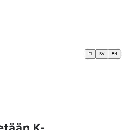
FI
SV
EN
etään K-