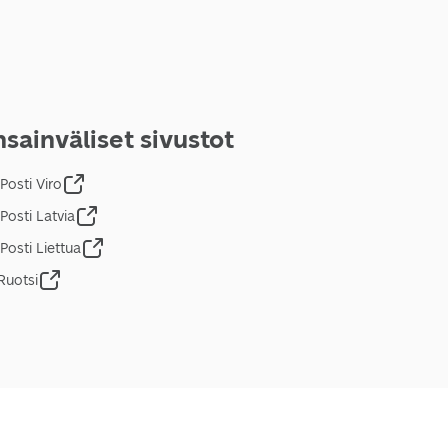
sainväliset sivustot
Posti Viro
Posti Latvia
Posti Liettua
Ruotsi