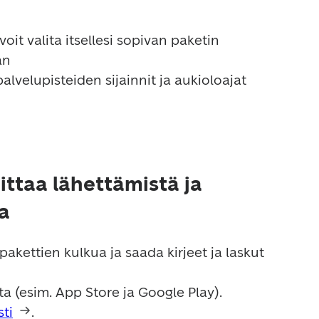
oit valita itsellesi sopivan paketin 
n

ttaa lähettämistä ja
a
akettien kulkua ja saada kirjeet ja laskut 
ti
.