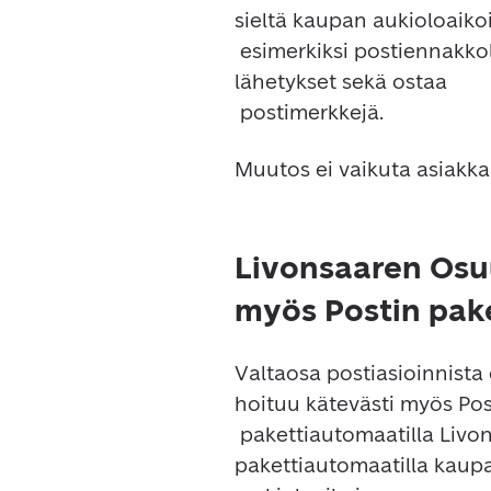
sieltä kaupan aukioloaikoi
 esimerkiksi postiennakkolähetykset, kirjatut kirjeet ja vakuutetut 
lähetykset sekä ostaa

Livonsaaren Osu
myös Postin pak
Valtaosa postiasioinnista
hoituu kätevästi myös Post
 pakettiautomaatilla Livonsaaren Osuuskaupassa. Voit asioida 
pakettiautomaatilla kaupa