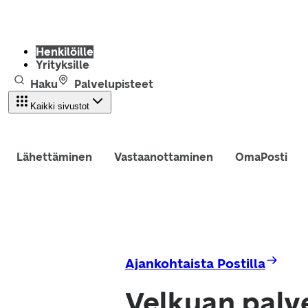
Henkilöille
Yrityksille
Haku
Palvelupisteet
Kaikki sivustot
Lähettäminen
Vastaanottaminen
OmaPosti
Ajankohtaista Postilla
Velkuan palve