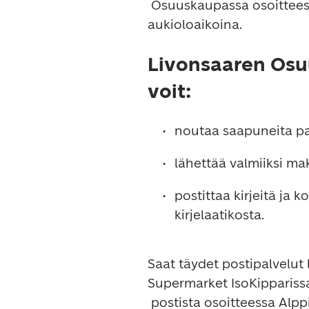
 Osuuskaupassa osoitteessa Velkuantie 988, 21180 LIVONSAARI kaupan 
Livonsaaren Osu
voit:
postittaa kirjeitä ja 
Saat täydet postipalvelut l
Supermarket IsoKipparissa
 postista osoitteessa Alppilankatu 2, 21100 NAANTALI. Voit noutaa 