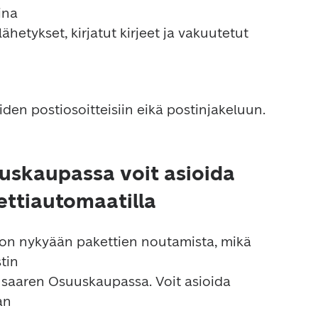
na

uskaupassa voit asioida
ettiautomaatilla
 on nykyään pakettien noutamista, mikä 
in

n
