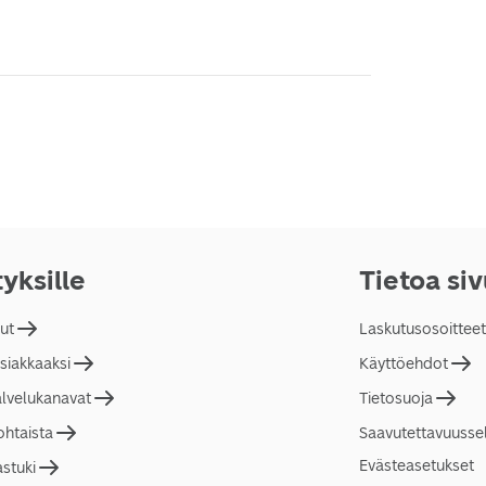
tyksille
Tietoa si
lut
Laskutusosoitteet
asiakkaaksi
Käyttöehdot
alvelukanavat
Tietosuoja
ohtaista
Saavutettavuusse
Evästeasetukset
astuki