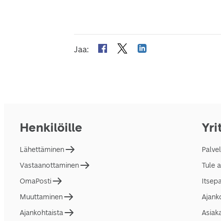
Jaa
:
Henkilöille
Yri
Lähettäminen
Palve
Vastaanottaminen
Tule 
OmaPosti
Itsep
Muuttaminen
Ajank
Ajankohtaista
Asiak