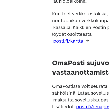
Kun teet verkko-ostoksia, v
noutopaikan verkkokaupa
 kassalla. Kaikkien Postin palvelupisteiden sijainnit ja aukioloajat 
löydät osoitteesta

posti.fi/kartta
.
OmaPosti sujuvoi
vastaanottamist
OmaPostissa voit seurata p
sähköisinä. Lataa sovellus

 maksutta sovelluskaupasta (esim. App Store ja Google Play). 
Lisätiedot: 
posti.fi/omapos