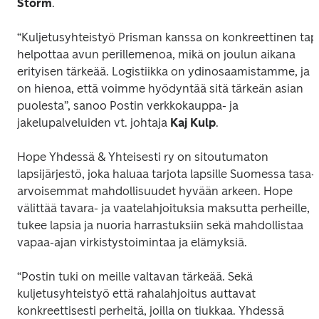
Storm
. 
“Kuljetusyhteistyö Prisman kanssa on konkreettinen tapa
helpottaa avun perillemenoa, mikä on joulun aikana 
erityisen tärkeää. Logistiikka on ydinosaamistamme, ja 
on hienoa, että voimme hyödyntää sitä tärkeän asian 
puolesta”, sanoo Postin verkkokauppa- ja 
jakelupalveluiden vt. johtaja 
Kaj Kulp
. 
Hope Yhdessä & Yhteisesti ry on sitoutumaton 
lapsijärjestö, joka haluaa tarjota lapsille Suomessa tasa-
arvoisemmat mahdollisuudet hyvään arkeen. Hope 
välittää tavara- ja vaatelahjoituksia maksutta perheille, 
tukee lapsia ja nuoria harrastuksiin sekä mahdollistaa 
vapaa-ajan virkistystoimintaa ja elämyksiä.  
“Postin tuki on meille valtavan tärkeää. Sekä 
kuljetusyhteistyö että rahalahjoitus auttavat 
konkreettisesti perheitä, joilla on tiukkaa. Yhdessä 