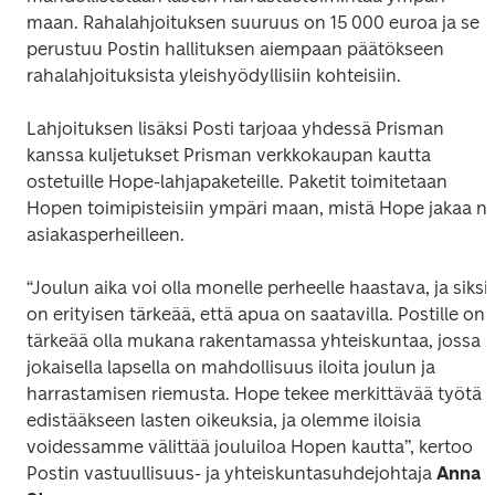
maan. Rahalahjoituksen suuruus on 15 000 euroa ja se 
perustuu Postin hallituksen aiempaan päätökseen 
rahalahjoituksista yleishyödyllisiin kohteisiin.
Lahjoituksen lisäksi Posti tarjoaa yhdessä Prisman 
kanssa kuljetukset Prisman verkkokaupan kautta 
ostetuille Hope-lahjapaketeille. Paketit toimitetaan 
Hopen toimipisteisiin ympäri maan, mistä Hope jakaa ne
asiakasperheilleen. 
“Joulun aika voi olla monelle perheelle haastava, ja siksi 
on erityisen tärkeää, että apua on saatavilla. Postille on 
tärkeää olla mukana rakentamassa yhteiskuntaa, jossa 
jokaisella lapsella on mahdollisuus iloita joulun ja 
harrastamisen riemusta. Hope tekee merkittävää työtä 
edistääkseen lasten oikeuksia, ja olemme iloisia 
voidessamme välittää jouluiloa Hopen kautta”, kertoo 
Postin vastuullisuus- ja yhteiskuntasuhdejohtaja 
Anna 