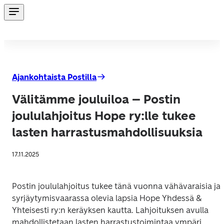
Ajankohtaista Postilla
Välitämme jouluiloa – Postin
joululahjoitus Hope ry:lle tukee
lasten harrastusmahdollisuuksia
17.11.2025
Postin joululahjoitus tukee tänä vuonna vähävaraisia ja 
syrjäytymisvaarassa olevia lapsia Hope Yhdessä & 
Yhteisesti ry:n keräyksen kautta. Lahjoituksen avulla 
mahdollistetaan lasten harrastustoimintaa ympäri 