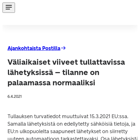
Ajankohtaista Postilla
Väliaikaiset viiveet tullattavissa
lähetyksissä – tilanne on
palaamassa normaaliksi
6.4.2021
Tullauksen turvatiedot muuttuivat 15.3.2021 EU:ssa. 
Samalla lähetyksistä on edellytetty sähköisiä tietoja, ja 
EU:n ulkopuolelta saapuneet lähetykset on siirretty 
uuteen automaatioon tarkastettavaksi. Osa lähetyksistä 