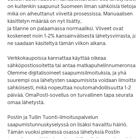
on kuitenkin saapunut Suomeen ilman sähköisiä tietoja, 
mikä on aiheuttanut viiveitä prosessissa. Manuaalisen 
käsittelyn määrää on nyt lisätty,

ja tilanne on palaamassa normaaliksi. Viiveet ovat 
koskeneet noin 1-2% kansainvälisestä lähetysvirrasta, ja 
ne saadaan käsiteltyä tämän viikon aikana.
Verkkokaupoissa kannattaa käyttää oikeaa 
sähköpostiosoitetta tai antaa matkapuhelinnumeronsa. 
Olemme digitalisoineet saapumisilmoituksia, ja yhä 
suurempi osa lähetysten saapumisista voidaan ilmoittaa
sähköisesti, mikä nopeuttaa noutomahdollisuutta 1-2 
päivää. OmaPosti-sovellus on turvallinen tapa seurata 
omaa lähetystä.
Postin ja Tullin Tuonti-ilmoituspalvelun 
saapumistunnuskyselyssä on lisäksi havaittu häiriö. 
Tämän vuoksi pienessä osassa lähetyksiä Postin 