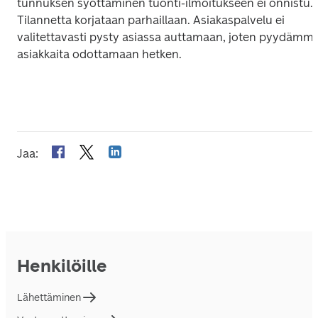
tunnuksen syöttäminen tuonti-ilmoitukseen ei onnistu. 
Tilannetta korjataan parhaillaan. Asiakaspalvelu ei 
valitettavasti pysty asiassa auttamaan, joten pyydämme
asiakkaita odottamaan hetken. 
Jaa
:
Henkilöille
Lähettäminen