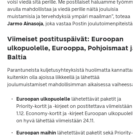
voisi viedä sitä perille. Me postilaiset haluamme työmme
avulla mahdollistaa ja viedä perille näitä jouluisia 
muistamisia ja tervehdyksiä ympäri maailman”, toteaa 
Jarmo Ainasoja
, joka vastaa Postin joulutoimenpiteistä.
Viimeiset postituspäivät: Euroopan
ulkopuolelle, Eurooppa, Pohjoismaat j
Baltia
Parantuneista kuljetusyhteyksistä huolimatta kannattaa 
kuitenkin olla ajoissa liikkeellä ja lähettää 
joulumuistamiset mahdollisimman aikaisessa vaiheessa
Euroopan ulkopuolelle
 lähetettävät paketit ja 
Priority-kortit ja -kirjeet on postitettava viimeistään 
1.12. Economy-kortit ja -kirjeet Euroopan ulkopuolelle
Euroopan maihin 
lähetettävät paketit sekä Priority-