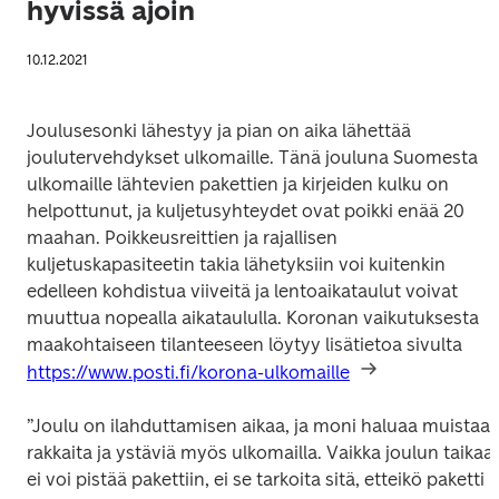
hyvissä ajoin
10.12.2021
Joulusesonki lähestyy ja pian on aika lähettää 
joulutervehdykset ulkomaille. Tänä jouluna Suomesta 
ulkomaille lähtevien pakettien ja kirjeiden kulku on 
helpottunut, ja kuljetusyhteydet ovat poikki enää 20 
maahan. Poikkeusreittien ja rajallisen 
kuljetuskapasiteetin takia lähetyksiin voi kuitenkin 
edelleen kohdistua viiveitä ja lentoaikataulut voivat 
muuttua nopealla aikataululla. Koronan vaikutuksesta 
maakohtaiseen tilanteeseen löytyy lisätietoa sivulta 
https://www.posti.fi/korona-ulkomaille
”Joulu on ilahduttamisen aikaa, ja moni haluaa muistaa 
rakkaita ja ystäviä myös ulkomailla. Vaikka joulun taikaa 
ei voi pistää pakettiin, ei se tarkoita sitä, etteikö paketti 