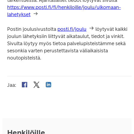
tarkentuessa. Ajantasaiset tiedot löytyvät sivulta 
https://www.posti.fi/fi/henkiloille/joulu/ulkomaan-
lahetykset
Postin joulusivustolta 
posti.fi/joulu
 löytyvät kaikki 
joulun lähetyksiin liittyvät aikataulut, tiedot ja vinkit. 
Sivulta löytyy myös tietoa palvelupisteistämme sekä 
sesonkia varten perustettavista väliaikaisista 
noutopisteistä. 
Jaa
:
Henkilöille