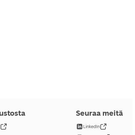
vustosta
Seuraa meitä
LinkedIn