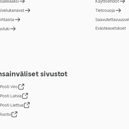
asiakkaaksi
Käyttöehdot
alvelukanavat
Tietosuoja
ohtaista
Saavutettavuusse
Evästeasetukset
astuki
sainväliset sivustot
Posti Viro
Posti Latvia
Posti Liettua
Ruotsi