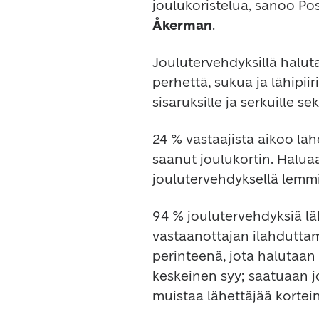
joulukoristelua, sanoo Pos
Åkerman
Joulutervehdyksillä halut
perhettä, sukua ja lähipiir
sisaruksille ja serkuille sek
24 % vastaajista aikoo lähe
saanut joulukortin. Halua
94 % joulutervehdyksiä läh
vastaanottajan ilahduttam
perinteenä, jota halutaan 
keskeinen syy; saatuaan jo