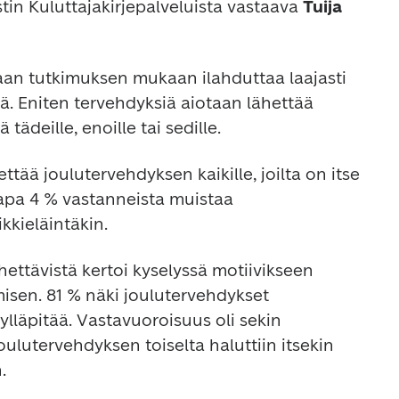
tin Kuluttajakirjepalveluista vastaava 
Tuija 
aan tutkimuksen mukaan ilahduttaa laajasti 
iä. Eniten tervehdyksiä aiotaan lähettää 
ä tädeille, enoille tai sedille. 
ttää joulutervehdyksen kaikille, joilta on itse 
apa 4 % vastanneista muistaa 
ettävistä kertoi kyselyssä motiivikseen 
isen. 81 % näki joulutervehdykset 
ylläpitää. Vastavuoroisuus oli sekin 
ulutervehdyksen toiselta haluttiin itsekin 