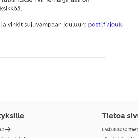
 ja vinkit sujuvampaan jouluun: 
posti.fi/joulu
tyksille
Tietoa si
lut
Laskutusosoitteet