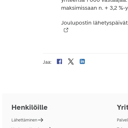
Joulupostin lähetyspäivät
Jaa
:
Henkilöille
Yri
Lähettäminen
Palve