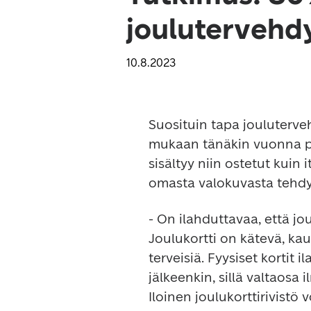
joulutervehdy
10.8.2023
Suosituin tapa jouluterve
mukaan tänäkin vuonna post
sisältyy niin ostetut kuin i
- On ilahduttavaa, että jou
Joulukortti on kätevä, kaun
terveisiä. Fyysiset kortit
jälkeenkin, sillä valtaosa i
Iloinen joulukorttirivistö