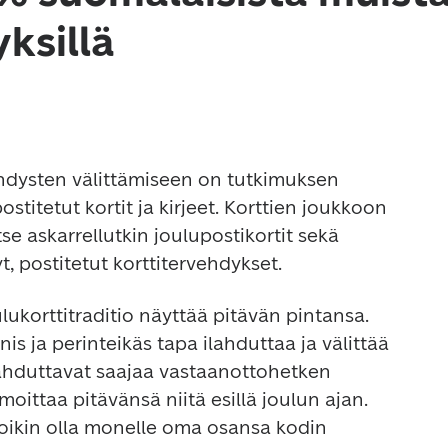
ksillä
hdysten välittämiseen on tutkimuksen 
itetut kortit ja kirjeet. Korttien joukkoon 
tse askarrellutkin joulupostikortit sekä 
lukorttitraditio näyttää pitävän pintansa. 
is ja perinteikäs tapa ilahduttaa ja välittää 
 ilahduttavat saajaa vastaanottohetken 
lmoittaa pitävänsä niitä esillä joulun ajan. 
 voikin olla monelle oma osansa kodin 