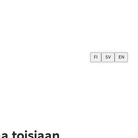
FI
SV
EN
a toisiaan