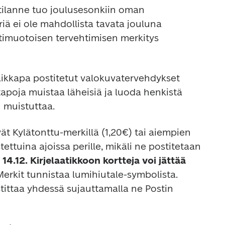
lanne tuo joulusesonkiin oman 
riä ei ole mahdollista tavata jouluna 
timuotoisen tervehtimisen merkitys 
 vaikkapa postitetut valokuvatervehdykset 
tapoja muistaa läheisiä ja luoda henkistä 
ät Kylätonttu-merkillä (1,20€) tai aiempien 
joulujen ikimerkeillä varustettuina ajoissa perille, mikäli ne postitetaan 
4.12. Kirjelaatikkoon kortteja voi jättää 
erkit tunnistaa lumihiutale-symbolista. 
tittaa yhdessä sujauttamalla ne Postin 