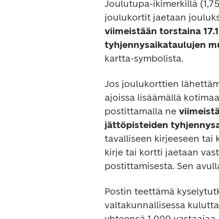
Joulutupa-ikimerkillä (1,75
viimeistään torstaina 17.1
tyhjennysaikataulujen mu
Jos joulukorttien lähettäm
ajoissa lisäämällä kotimaa
postittamalla ne 
viimeistä
jättöpisteiden tyhjennys
tavalliseen kirjeeseen tai k
kirje tai kortti jaetaan va
Postin teettämä kyselytut
valtakunnallisessa kuluttaj
yhteensä 1 000 vastaajaa.