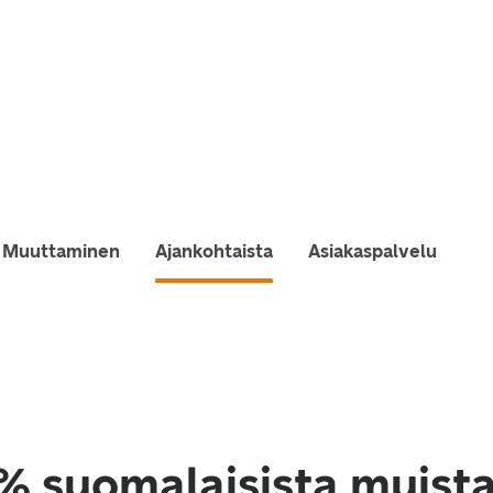
Muuttaminen
Ajankohtaista
Asiakaspalvelu
% suomalaisista muista