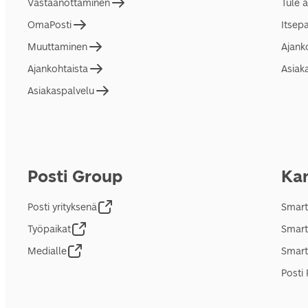
Vastaanottaminen
Tule 
OmaPosti
Itsep
Muuttaminen
Ajank
Ajankohtaista
Asiak
Asiakaspalvelu
Posti Group
Kan
Posti yrityksenä
Smart
Työpaikat
Smart
Medialle
Smart
Posti 