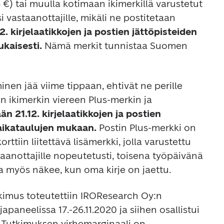
 €) tai muulla kotimaan ikimerkillä varustetut 
joulukortit jaetaan jouluksi vastaanottajille, mikäli ne postitetaan 
2. kirjelaatikkojen ja postien jättöpisteiden 
kaisesti.
 Nämä merkit tunnistaa Suomen 
inen jää viime tippaan, ehtivät ne perille 
n ikimerkin viereen Plus-merkin ja 
än 21.12. kirjelaatikkojen ja postien 
aikataulujen mukaan.
 Postin Plus-merkki on 
orttiin liitettävä lisämerkki, jolla varustettu 
staanottajille nopeutetusti, toisena työpäivänä 
kimus toteutettiin IROResearch Oy:n 
apaneelissa 17.-26.11.2020 ja siihen osallistui 
 Tutkimuksen virhemarginaali on 