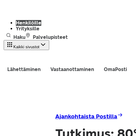
Henkilöille
Yrityksille
Haku
Palvelupisteet
Kaikki sivustot
Lähettäminen
Vastaanottaminen
OmaPosti
Ajankohtaista Postilla
Tutkimus: 80