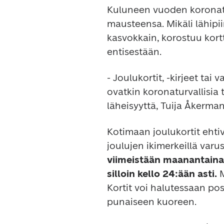
Kuluneen vuoden koronati
mausteensa. Mikäli lähipii
kasvokkain, korostuu kort
- Joulukortit, -kirjeet tai
ovatkin koronaturvallisia 
Kotimaan joulukortit ehtiv
viimeistään maanantaina 1
silloin kello 24:ään asti. 
M
Kortit voi halutessaan pos