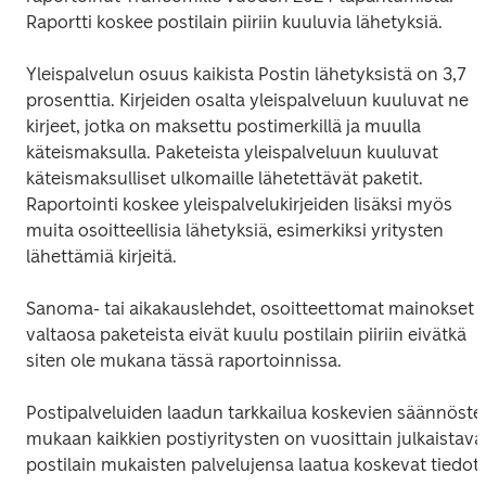
Raportti koskee postilain piiriin kuuluvia lähetyksiä.
Yleispalvelun osuus kaikista Postin lähetyksistä on 3,7 
prosenttia. Kirjeiden osalta yleispalveluun kuuluvat ne 
kirjeet, jotka on maksettu postimerkillä ja muulla 
käteismaksulla. Paketeista yleispalveluun kuuluvat 
käteismaksulliset ulkomaille lähetettävät paketit. 
Raportointi koskee yleispalvelukirjeiden lisäksi myös 
muita osoitteellisia lähetyksiä, esimerkiksi yritysten 
lähettämiä kirjeitä.
Sanoma- tai aikakauslehdet, osoitteettomat mainokset ja
valtaosa paketeista eivät kuulu postilain piiriin eivätkä 
siten ole mukana tässä raportoinnissa.
Postipalveluiden laadun tarkkailua koskevien säännösten
mukaan kaikkien postiyritysten on vuosittain julkaistava 
postilain mukaisten palvelujensa laatua koskevat tiedot.