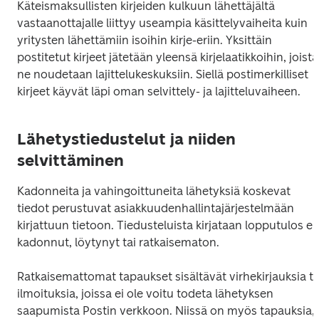
Käteismaksullisten kirjeiden kulkuun lähettäjältä 
vastaanottajalle liittyy useampia käsittelyvaiheita kuin 
yritysten lähettämiin isoihin kirje-eriin. Yksittäin 
postitetut kirjeet jätetään yleensä kirjelaatikkoihin, joista 
ne noudetaan lajittelukeskuksiin. Siellä postimerkilliset 
kirjeet käyvät läpi oman selvittely- ja lajitteluvaiheen.
Lähetystiedustelut ja niiden
selvittäminen
Kadonneita ja vahingoittuneita lähetyksiä koskevat 
tiedot perustuvat asiakkuudenhallintajärjestelmään 
kirjattuun tietoon. Tiedusteluista kirjataan lopputulos eli 
kadonnut, löytynyt tai ratkaisematon. 
Ratkaisemattomat tapaukset sisältävät virhekirjauksia tai
ilmoituksia, joissa ei ole voitu todeta lähetyksen 
saapumista Postin verkkoon. Niissä on myös tapauksia, 