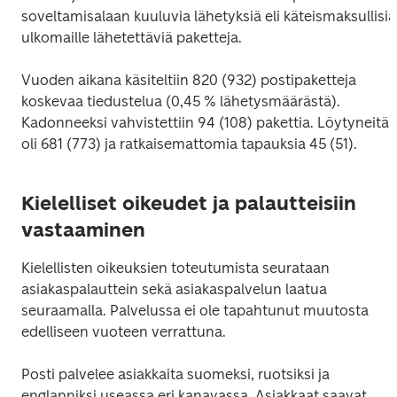
soveltamisalaan kuuluvia lähetyksiä eli käteismaksullisia 
ulkomaille lähetettäviä paketteja.
Vuoden aikana käsiteltiin 820 (932) postipaketteja 
koskevaa tiedustelua (0,45 % lähetysmäärästä). 
Kadonneeksi vahvistettiin 94 (108) pakettia. Löytyneitä 
oli 681 (773) ja ratkaisemattomia tapauksia 45 (51).
Kielelliset oikeudet ja palautteisiin
vastaaminen
Kielellisten oikeuksien toteutumista seurataan 
asiakaspalauttein sekä asiakaspalvelun laatua 
seuraamalla. Palvelussa ei ole tapahtunut muutosta 
edelliseen vuoteen verrattuna.
Posti palvelee asiakkaita suomeksi, ruotsiksi ja 
englanniksi useassa eri kanavassa. Asiakkaat saavat 