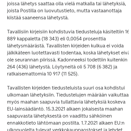
joissa lähetys saattaa olla vielä matkalla tai lähetyksiä, 
joista Postilla on luovutustieto, mutta vastaanottaja 
kiistää saaneensa lähetystä.
Tavallisiin kirjeisiin kohdistuvia tiedusteluja käsiteltiin 16 
889 kappaletta (18 343) eli 0,0054 prosenttia 
lähetysmäärästä. Tavallisten kirjeiden kulkua ei voida 
jälkikäteen luotettavasti todentaa, koska lähetykset eivät
ole seurannan piirissä. Kadonneeksi todettiin kuitenkin 
264 (436) lähetystä. Löytyneitä oli 5 708 (6 382) ja 
ratkaisemattomia 10 917 (11 525).
Tavallisten kirjeiden tiedusteluista suuri osa kohdistui 
ulkomaan lähetyksiin. Tiedustelujen määrään vaikuttaa 
myös maahan saapuvia tullattavia lähetyksiä koskeva 
EU-lainsäädäntö. 15.3.2021 alkaen jokaisesta maahan 
saapuvasta lähetyksestä on vaadittu sähköinen 
ennakkotieto lähtömaan postilta. 1.7.2021 alkaen EU:n 
ulkopuolelta tulevat verkkokauppaostokset ja lehdet 