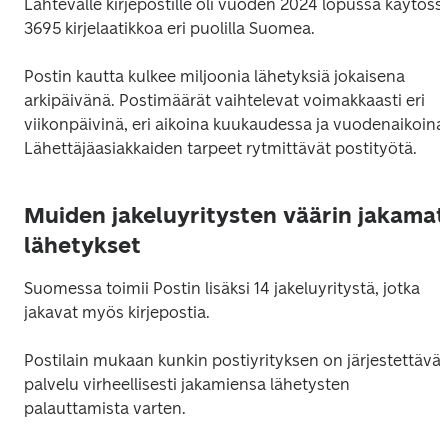
Lähtevälle kirjepostille oli vuoden 2024 lopussa käytössä
3695 kirjelaatikkoa eri puolilla Suomea.
Postin kautta kulkee miljoonia lähetyksiä jokaisena 
arkipäivänä. Postimäärät vaihtelevat voimakkaasti eri 
viikonpäivinä, eri aikoina kuukaudessa ja vuodenaikoina.
Lähettäjäasiakkaiden tarpeet rytmittävät postityötä. 
Muiden jakeluyritysten väärin jakamat
lähetykset
Suomessa toimii Postin lisäksi 14 jakeluyritystä, jotka 
jakavat myös kirjepostia.
Postilain mukaan kunkin postiyrityksen on järjestettävä 
palvelu virheellisesti jakamiensa lähetysten 
palauttamista varten.