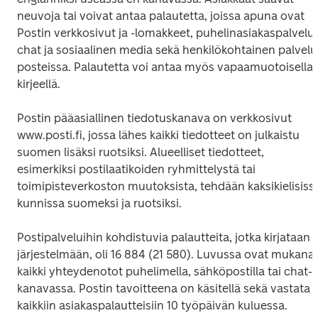
neuvoja tai voivat antaa palautetta, joissa apuna ovat 
Postin verkkosivut ja -lomakkeet, puhelinasiakaspalvelu, 
chat ja sosiaalinen media sekä henkilökohtainen palvelu 
posteissa. Palautetta voi antaa myös vapaamuotoisella 
kirjeellä.
Postin pääasiallinen tiedotuskanava on verkkosivut 
www.posti.fi, jossa lähes kaikki tiedotteet on julkaistu 
suomen lisäksi ruotsiksi. Alueelliset tiedotteet, 
esimerkiksi postilaatikoiden ryhmittelystä tai 
toimipisteverkoston muutoksista, tehdään kaksikielisissä
kunnissa suomeksi ja ruotsiksi.
Postipalveluihin kohdistuvia palautteita, jotka kirjataan 
järjestelmään, oli 16 884 (21 580). Luvussa ovat mukana 
kaikki yhteydenotot puhelimella, sähköpostilla tai chat-
kanavassa. Postin tavoitteena on käsitellä sekä vastata 
kaikkiin asiakaspalautteisiin 10 työpäivän kuluessa. 