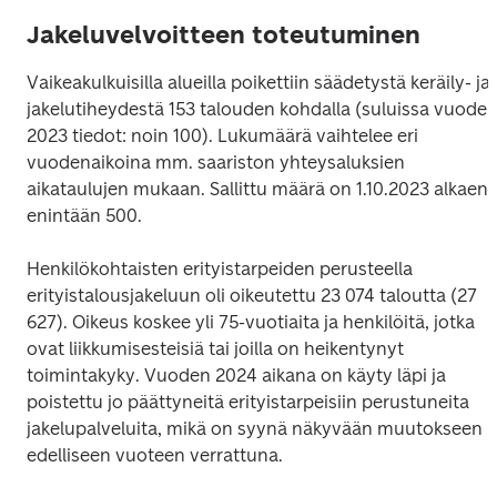
Jakeluvelvoitteen toteutuminen
Vaikeakulkuisilla alueilla poikettiin säädetystä keräily- ja 
jakelutiheydestä 153 talouden kohdalla (suluissa vuoden
2023 tiedot: noin 100). Lukumäärä vaihtelee eri 
vuodenaikoina mm. saariston yhteysaluksien 
aikataulujen mukaan. Sallittu määrä on 1.10.2023 alkaen 
enintään 500.
Henkilökohtaisten erityistarpeiden perusteella 
erityistalousjakeluun oli oikeutettu 23 074 taloutta (27 
627). Oikeus koskee yli 75-vuotiaita ja henkilöitä, jotka 
ovat liikkumisesteisiä tai joilla on heikentynyt 
toimintakyky. Vuoden 2024 aikana on käyty läpi ja 
poistettu jo päättyneitä erityistarpeisiin perustuneita 
jakelupalveluita, mikä on syynä näkyvään muutokseen 
edelliseen vuoteen verrattuna.