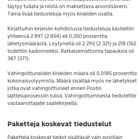
täytyy tullata ja niistä on maksettava arvonlisävero. 
Tämä lisää tiedusteluja myös kirjeiden osalta.
Kirjattuihin kirjeisiin kohdistuvia tiedusteluja käsiteltiin 
yhteensä 2 897 (2 854) eli 0,350 prosenttia 
lähetysmäärästä. Löytyneitä oli 2 292 (2 321) ja 218 (162) 
todettiin kadonneeksi. Ratkaisemattomia tapauksia oli 
387 (371).
Vahingoittuneiden kirjeiden määrä oli 0,0185 prosenttia 
kokonaisvolyymista. Määrä sisältää myös ne lähetykset, 
jotka ovat vahingoittuneet ennen Postin 
lajitteluprosessiin tuloa. Vahingoittumisesta tiedotettiin 
vastaanottajalle saatekirjeellä.
Paketteja koskevat tiedustelut
Paketteja koskevat tiedot sisältävät vain postilain 