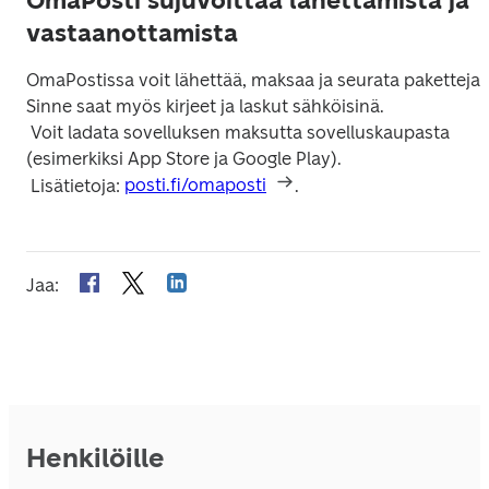
OmaPosti sujuvoittaa lähettämistä ja
vastaanottamista
OmaPostissa voit lähettää, maksaa ja seurata paketteja. 
Sinne saat myös kirjeet ja laskut sähköisinä.

 Voit ladata sovelluksen maksutta sovelluskaupasta 
(esimerkiksi App Store ja Google Play).

 Lisätietoja: 
posti.fi/omaposti
.
Jaa
:
Henkilöille