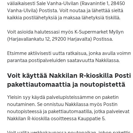
väliaikaisesti Sale Vanha-Ulvilan (Ravanintie 1, 28450 
Vanha-Ulvila) Postista. Voit noutaa ja lähettää sieltä 
kaikkia postilähetyksiä ja maksaa lähetyksiä tiskillä.
Voit asioida halutessasi myös K-Supermarket Myllyn 
(Harjavallankatu 12, 29200 Harjavalta) Postissa.
Etsimme aktiivisesti uutta ratkaisua, jonka avulla voimme
parantaa postipalveluiden saatavuutta Nakkilassa.
Voit käyttää Nakkilan R-kioskilla Posti
pakettiautomaattia ja noutopistettä
Yleisin syy käydä palvelupisteissämme on paketin 
noutaminen. Se onnistuu Nakkilassa myös Postin 
noutopisteessä ja pakettiautomaatilla, jotka palvelevat 
Nakkilan R-kioskilla osoitteessa Kauppatie 5.
Voit valita verkkokaupassa noutopaikan, johon pakettisi 