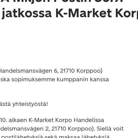
t jatkossa K-Market Ko
Handelsmansvägen 6, 21710 Korppoo) 
 koska sopimuksemme kumppanin kanssa 
stä yhteistyöstä!
1.10. alkaen K-Market Korpo Handelissa 
ndelsmansvägen 2, 21710 Korppoo). Siellä voit 
 postilähetyksiä sekä maksaa lähetyksiä 