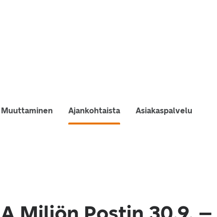
Muuttaminen
Ajankohtaista
Asiakaspalvelu
 Miljön Postin 30.9. –