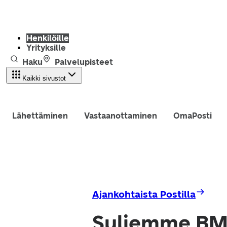
Henkilöille
Yrityksille
Haku
Palvelupisteet
Kaikki sivustot
Lähettäminen
Vastaanottaminen
OmaPosti
Ajankohtaista Postilla
Suljemme BMA