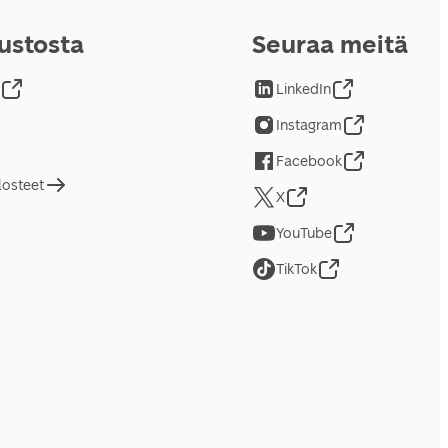
vustosta
Seuraa meitä
LinkedIn
Instagram
Facebook
losteet
X
YouTube
TikTok