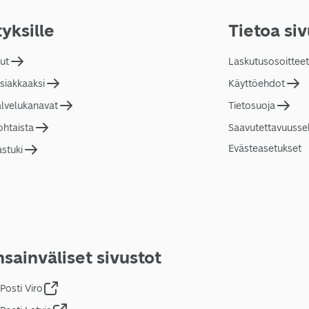
tyksille
Tietoa si
lut
Laskutusosoitteet
asiakkaaksi
Käyttöehdot
alvelukanavat
Tietosuoja
ohtaista
Saavutettavuusse
Evästeasetukset
astuki
sainväliset sivustot
Posti Viro