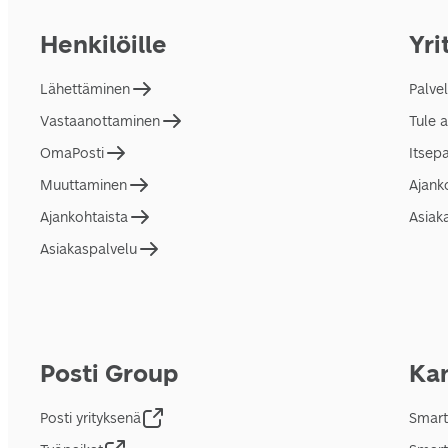
Henkilöille
Yri
Lähettäminen
Palve
Vastaanottaminen
Tule 
OmaPosti
Itsep
Muuttaminen
Ajank
Ajankohtaista
Asiak
Asiakaspalvelu
Posti Group
Kan
Posti yrityksenä
Smart