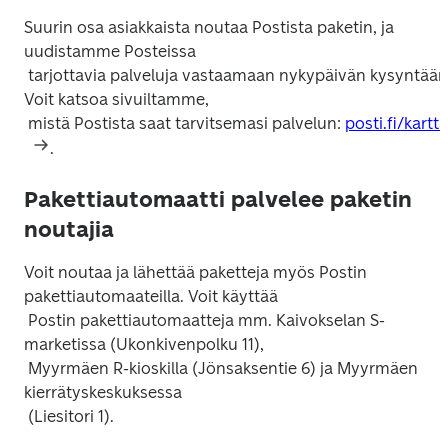
Suurin osa asiakkaista noutaa Postista paketin, ja 
uudistamme Posteissa

 tarjottavia palveluja vastaamaan nykypäivän kysyntään. 
Voit katsoa sivuiltamme,

 mistä Postista saat tarvitsemasi palvelun: 
posti.fi/kartta
Pakettiautomaatti palvelee paketin
noutajia
Voit noutaa ja lähettää paketteja myös Postin 
pakettiautomaateilla. Voit käyttää

 Postin pakettiautomaatteja mm. Kaivokselan S-
marketissa (Ukonkivenpolku 11),

 Myyrmäen R-kioskilla (Jönsaksentie 6) ja Myyrmäen 
kierrätyskeskuksessa
