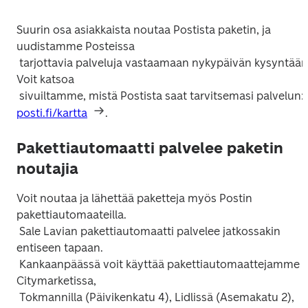
Suurin osa asiakkaista noutaa Postista paketin, ja 
uudistamme Posteissa

 tarjottavia palveluja vastaamaan nykypäivän kysyntään. 
Voit katsoa

 sivuiltamme, mistä Postista saat tarvitsemasi palvelun: 
posti.fi/kartta
Pakettiautomaatti palvelee paketin
noutajia
Voit noutaa ja lähettää paketteja myös Postin 
pakettiautomaateilla.

 Sale Lavian pakettiautomaatti palvelee jatkossakin 
entiseen tapaan.

 Kankaanpäässä voit käyttää pakettiautomaattejamme K-
Citymarketissa,

 Tokmannilla (Päivikenkatu 4), Lidlissä (Asemakatu 2), 