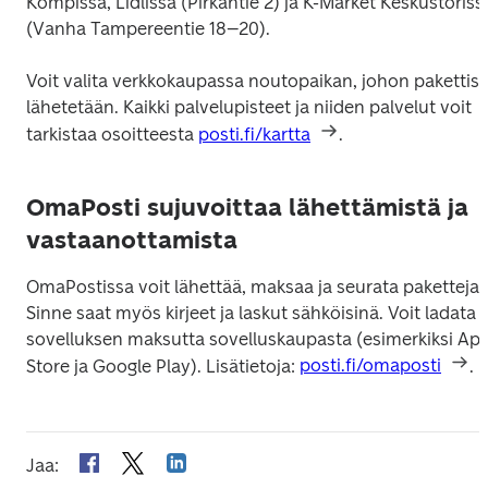
Kompissa, Lidlissä (Pirkantie 2) ja K-Market Keskustorissa
(Vanha Tampereentie 18–20).
Voit valita verkkokaupassa noutopaikan, johon pakettisi 
lähetetään. Kaikki palvelupisteet ja niiden palvelut voit 
tarkistaa osoitteesta 
posti.fi/kartta
.
OmaPosti sujuvoittaa lähettämistä ja
vastaanottamista
OmaPostissa voit lähettää, maksaa ja seurata paketteja. 
Sinne saat myös kirjeet ja laskut sähköisinä. Voit ladata 
sovelluksen maksutta sovelluskaupasta (esimerkiksi App
Store ja Google Play). Lisätietoja: 
posti.fi/omaposti
.
Jaa
: