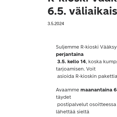
6.5. väliaikai
3.5.2024
perjantaina

 3.5. kello 14
, koska kump
tarjoamisen. Voit

Avaamme 
maanantaina 6.5
täydet

 postipalvelut osoitteessa Aleksintie 1, 17200 Vääksy. Voit noutaa ja 
lähettää sieltä
