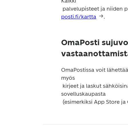
Kaikki

posti.fi/kartta
OmaPosti sujuvoi
vastaanottamist
OmaPostissa voit lähettää,
myös

 kirjeet ja laskut sähköisinä. Voit ladata sovelluksen maksutta 
sovelluskaupasta

 (esimerkiksi App Store ja 