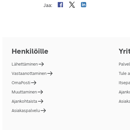
Jaa
:
Henkilöille
Yri
Lähettäminen
Palve
Vastaanottaminen
Tule 
OmaPosti
Itsep
Muuttaminen
Ajank
Ajankohtaista
Asiak
Asiakaspalvelu