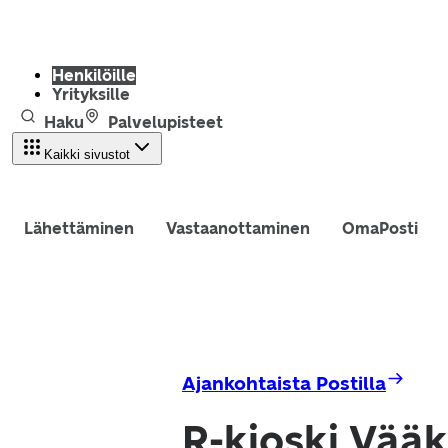
Henkilöille
Yrityksille
Haku
Palvelupisteet
Kaikki sivustot
Lähettäminen
Vastaanottaminen
OmaPosti
Ajankohtaista Postilla
R-kioski Vää