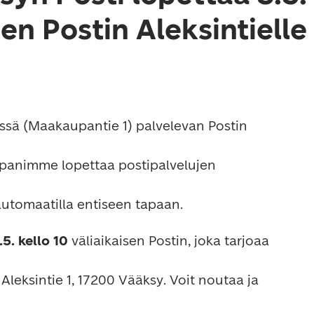
sen Postin Aleksintielle
Suljemme R-kioski Vääksyssä (Maakaupantie 1) palvelevan Postin 
panimme lopettaa postipalvelujen 
. kello 10 
väliaikaisen Postin, joka tarjoaa 