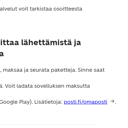
 palvelupisteet ja niiden palvelut voit tarkistaa osoitteesta 
ttaa lähettämistä ja
a
 maksaa ja seurata paketteja. Sinne saat 
Google Play). Lisätietoja: 
posti.fi/omaposti
.