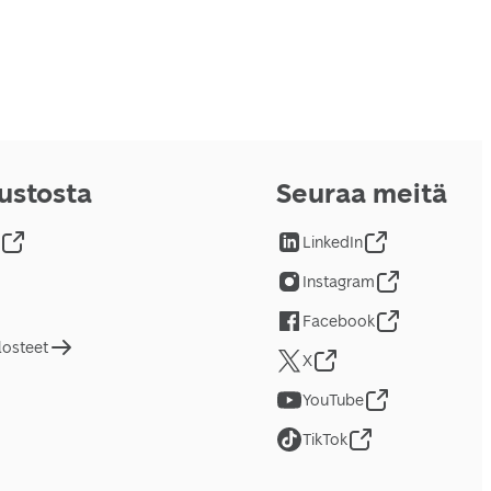
vustosta
Seuraa meitä
LinkedIn
Instagram
Facebook
losteet
X
YouTube
TikTok