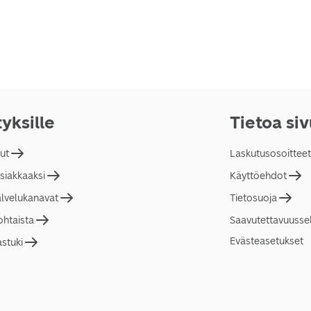
tyksille
Tietoa si
lut
Laskutusosoitteet
asiakkaaksi
Käyttöehdot
alvelukanavat
Tietosuoja
ohtaista
Saavutettavuusse
Evästeasetukset
astuki