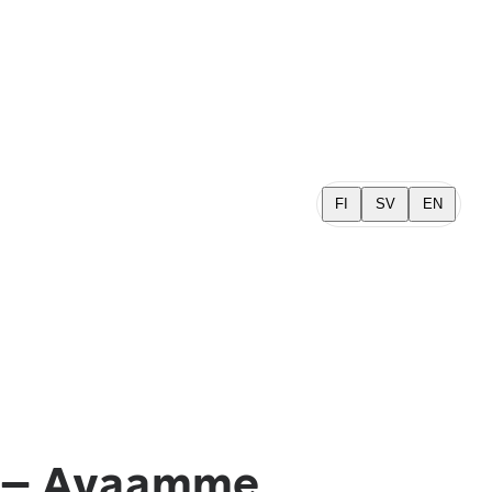
FI
SV
EN
5. – Avaamme