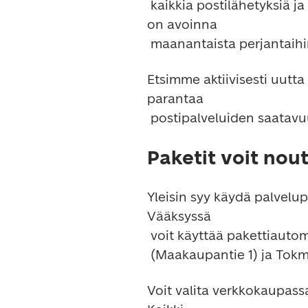
 kaikkia postilähetyksiä ja maksaa lähetyksiä tiskillä. Väliaikainen Posti 
on avoinna

Etsimme aktiivisesti uutt
parantaa

Paketit voit no
Yleisin syy käydä palvelu
Vääksyssä

 voit käyttää pakettiautomaattejamme R-kioskilla, K-Supermarketissa

Voit valita verkkokaupassa