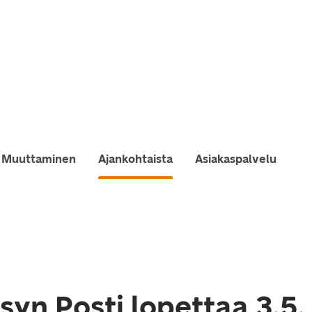
Muuttaminen
Ajankohtaista
Asiakaspalvelu
ksyn Posti lopettaa 3.