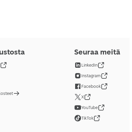
vustosta
Seuraa meitä
LinkedIn
Instagram
Facebook
losteet
X
YouTube
TikTok