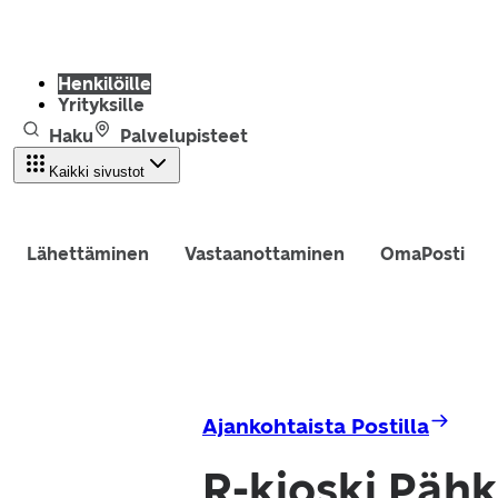
Henkilöille
Yrityksille
Haku
Palvelupisteet
Kaikki sivustot
Lähettäminen
Vastaanottaminen
OmaPosti
Ajankohtaista Postilla
R-kioski Pähk