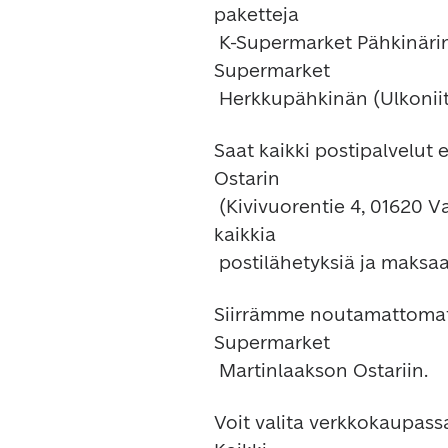
paketteja

 K-Supermarket Pähkinärinteen (Lammaslammentie 9) ja K-
Supermarket

Saat kaikki postipalvelut
Ostarin

 (Kivivuorentie 4, 01620 Vantaa) Postista. Voit noutaa ja lähettää sieltä 
kaikkia

Siirrämme noutamattomat p
Supermarket

Voit valita verkkokaupassa