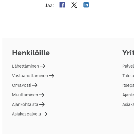
Jaa
:
Henkilöille
Yri
Lähettäminen
Palve
Vastaanottaminen
Tule 
OmaPosti
Itsep
Muuttaminen
Ajank
Ajankohtaista
Asiak
Asiakaspalvelu