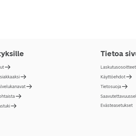
tyksille
Tietoa si
lut
Laskutusosoitteet
asiakkaaksi
Käyttöehdot
alvelukanavat
Tietosuoja
ohtaista
Saavutettavuusse
Evästeasetukset
astuki