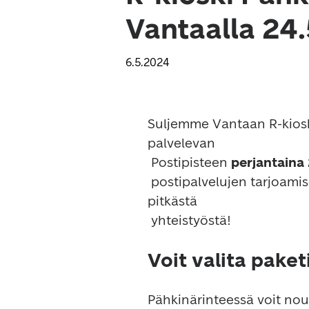
Vantaalla 24.
6.5.2024
Suljemme Vantaan R-kiosk
palvelevan

 Postipisteen 
perjantaina 
 postipalvelujen tarjoamisen. Kiitämme Pähkinärinteen R-kioskia 
pitkästä

Voit valita pake
Pähkinärinteessä voit nout