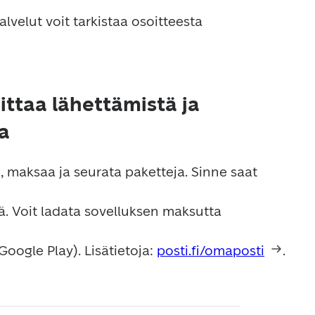
 palvelupisteet ja niiden palvelut voit tarkistaa osoitteesta 
ttaa lähettämistä ja
a
 maksaa ja seurata paketteja. Sinne saat 
Google Play). Lisätietoja: 
posti.fi/omaposti
.