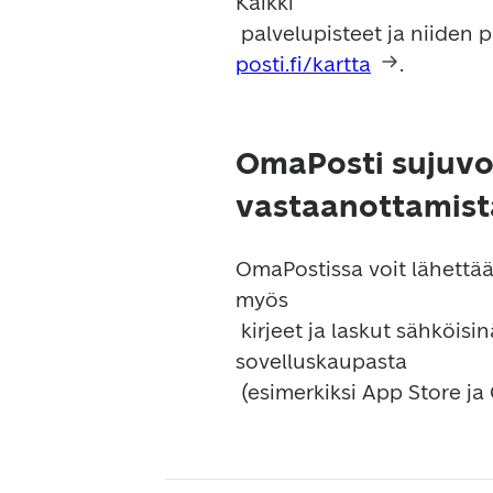
Kaikki

posti.fi/kartta
OmaPosti sujuvoi
vastaanottamist
OmaPostissa voit lähettää,
myös

 kirjeet ja laskut sähköisinä. Voit ladata sovelluksen maksutta 
sovelluskaupasta

 (esimerkiksi App Store ja 