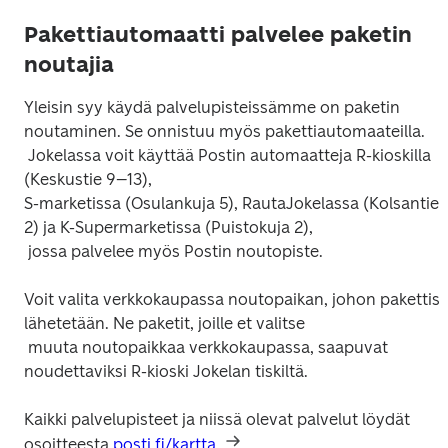
Pakettiautomaatti palvelee paketin
noutajia
Yleisin syy käydä palvelupisteissämme on paketin 
noutaminen. Se onnistuu myös pakettiautomaateilla.

 Jokelassa voit käyttää Postin automaatteja R-kioskilla 
(Keskustie 9–13),

S-marketissa (Osulankuja 5), RautaJokelassa (Kolsantie 
2) ja K-Supermarketissa (Puistokuja 2),

Voit valita verkkokaupassa noutopaikan, johon pakettisi 
lähetetään. Ne paketit, joille et valitse

 muuta noutopaikkaa verkkokaupassa, saapuvat 
Kaikki palvelupisteet ja niissä olevat palvelut löydät 
osoitteesta 
posti.fi/kartta