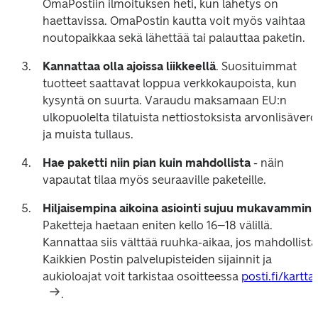
OmaPostiin ilmoituksen heti, kun lähetys on 
haettavissa. OmaPostin kautta voit myös vaihtaa 
noutopaikkaa sekä lähettää tai palauttaa paketin. 
Kannattaa olla ajoissa liikkeellä
. Suosituimmat 
tuotteet saattavat loppua verkkokaupoista, kun 
kysyntä on suurta. Varaudu maksamaan EU:n 
ulkopuolelta tilatuista nettiostoksista arvonlisävero 
ja muista tullaus.  
Hae paketti niin pian kuin mahdollista
 - näin 
vapautat tilaa myös seuraaville paketeille.  
Hiljaisempina aikoina asiointi sujuu mukavammin.
Paketteja haetaan eniten kello 16–18 välillä. 
Kannattaa siis välttää ruuhka-aikaa, jos mahdollista.
Kaikkien Postin palvelupisteiden sijainnit ja 
aukioloajat voit tarkistaa osoitteessa 
posti.fi/kartta
. 