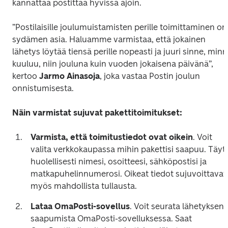
kannattaa postittaa hyvissä ajoin. 
”Postilaisille joulumuistamisten perille toimittaminen on 
sydämen asia. Haluamme varmistaa, että jokainen 
lähetys löytää tiensä perille nopeasti ja juuri sinne, minn
kuuluu, niin jouluna kuin vuoden jokaisena päivänä”, 
kertoo
 Jarmo Ainasoja
, joka vastaa Postin joulun 
onnistumisesta. 
Näin varmistat sujuvat pakettitoimitukset:
Varmista, että toimitustiedot ovat oikein
. Voit 
valita verkkokaupassa mihin pakettisi saapuu. Täytä
huolellisesti nimesi, osoitteesi, sähköpostisi ja 
matkapuhelinnumerosi. Oikeat tiedot sujuvoittavat 
myös mahdollista tullausta.  
Lataa OmaPosti-sovellus
. Voit seurata lähetyksen 
saapumista OmaPosti-sovelluksessa. Saat 