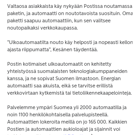
Valtaosa asiakkaista käy nykyään Postissa noutamassa 
paketin, ja automaatti on noutotavoista suosituin. Oma 
paketti saapuu automaattiin, kun sen valitsee 
noutopaikaksi verkkokaupassa.  
”Ulkoautomaatilta nouto käy helposti ja nopeasti kellon 
ajasta riippumatta”, Kesänen täydentää.   
Postin kotimaiset ulkoautomaatit on kehitetty 
yhteistyössä suomalaisten teknologiakumppaneiden 
kanssa, ja ne sopivat Suomen ilmastoon. Energian 
automaatti saa akuista, eikä se tarvitse erillistä 
verkkovirtaan kytkemistä tai tietoliikennekaapelointeja.  
Palvelemme ympäri Suomea yli 2000 automaatilla ja 
noin 1100 henkilökohtaisella palvelupisteellä. 
Automaattien lokeroita meillä on jo 165 000. Kaikkien 
Postien ja automaattien aukioloajat ja sijainnit voi 