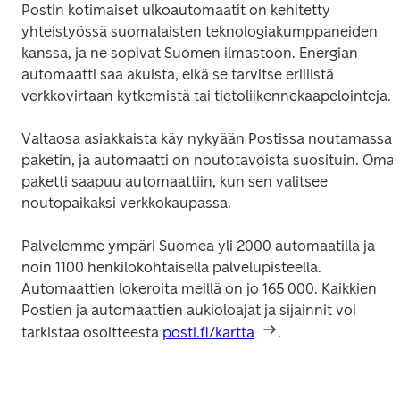
Postin kotimaiset ulkoautomaatit on kehitetty 
yhteistyössä suomalaisten teknologiakumppaneiden 
kanssa, ja ne sopivat Suomen ilmastoon. Energian 
automaatti saa akuista, eikä se tarvitse erillistä 
verkkovirtaan kytkemistä tai tietoliikennekaapelointeja. 
Valtaosa asiakkaista käy nykyään Postissa noutamassa 
paketin, ja automaatti on noutotavoista suosituin. Oma 
paketti saapuu automaattiin, kun sen valitsee 
noutopaikaksi verkkokaupassa.  
Palvelemme ympäri Suomea yli 2000 automaatilla ja 
noin 1100 henkilökohtaisella palvelupisteellä. 
Automaattien lokeroita meillä on jo 165 000. Kaikkien 
Postien ja automaattien aukioloajat ja sijainnit voi 
tarkistaa osoitteesta 
posti.fi/kartta
. 