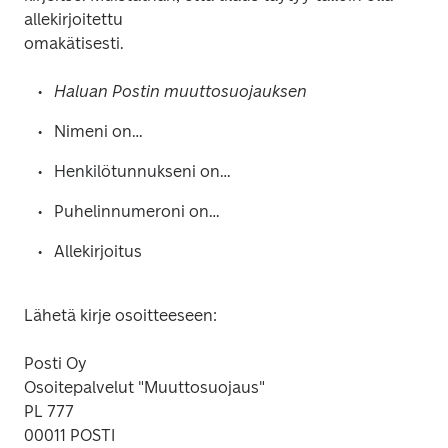
allekirjoitettu

omakätisesti. 
Haluan Postin muuttosuojauksen
Nimeni on…
Henkilötunnukseni on…
Puhelinnumeroni on…
Allekirjoitus
Lähetä kirje osoitteeseen: 
Posti Oy 

Osoitepalvelut "Muuttosuojaus" 

PL 777 

00011 POSTI