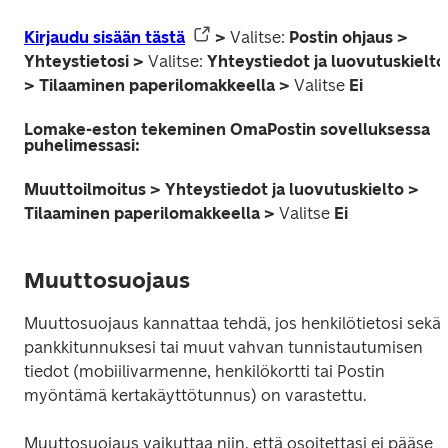
Kirjaudu sisään tästä
 > 
Valitse:
 Postin ohjaus > 
Yhteystietosi > 
Valitse:
 Yhteystiedot ja luovutuskielto 
> Tilaaminen paperilomakkeella > 
Valitse
 Ei
Lomake-eston tekeminen OmaPostin sovelluksessa
puhelimessasi:
Muuttoilmoitus > Yhteystiedot ja luovutuskielto > 
Tilaaminen paperilomakkeella > 
Valitse
 Ei
Muuttosuojaus
Muuttosuojaus kannattaa tehdä, jos henkilötietosi sekä 
pankkitunnuksesi tai muut vahvan tunnistautumisen 
tiedot (mobiilivarmenne, henkilökortti tai Postin 
myöntämä kertakäyttötunnus) on varastettu.

Muuttosuojaus vaikuttaa niin, että osoitettasi ei pääse 