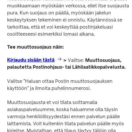
muokkaamaan myöskään verkossa, ellet itse suojausta 
pura. Kun suojaus on päällä, myöskään jakelun 
keskeytyksen tekeminen ei onnistu. Käytännössä se 
tarkoittaa, että et voi keskeyttää postinjakeluasi 
osoitteeseesi esimerkiksi lomasi aikana.
Tee muuttosuojaus näin:
Kirjaudu sisään tästä
 > 
Valitse:
 Muuttosuojaus, 
palautetta Postinohjaus- tai Lähilaatikkopalvelusta.
Valitse ”Haluan ottaa Postin muuttosuojauksen 
käyttöön” ja ilmoita puhelinnumerosi. 
Muuttosuojausta et voi tilata soittamalla 
asiakaspalveluumme, koska haluamme olla täysin 
varmoja henkilöllisyydestäsi ennen palvelun päälle 
laittamista. Voit kuitenkin tilata palvelun päälle myös 
kirjeitse. Muistathan, että tilaus täytyy tällöin olla 