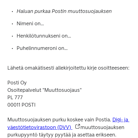
Haluan purkaa Postin muuttosuojauksen
Nimeni on…
Henkilötunnukseni on…
Puhelinnumeroni on…
Lähetä omakätisesti allekirjoitettu kirje osoitteeseen: 
Posti Oy 

Osoitepalvelut "Muuttosuojaus" 

PL 777 

00011 POSTI
Muuttosuojauksen purku koskee vain Postia. 
Digi- ja 
väestötietovirastoon (DVV) 
muuttosuojauksen 
purkupyyntö täytyy pyytää ja asettaa erikseen.