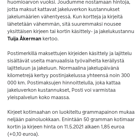
huomioarvon vuoksi. Joudumme nostamaan hintoja, 
jotta maksut kattavat jakeluverkon kustannukset 
jakelumäärien vähentyessä. Kun kortteja ja kirjeitä 
lähetetään vähemmän, sitä suuremmaksi nousee 
Tuija Åkerman
Postimerkillä maksettujen kirjeiden käsittely ja lajittelu 
sisältävät useita manuaalisia työvaiheita keräilystä 
lajitteluun ja jakeluun. Normaalina jakelupäivänä 
kilometrejä kertyy postinjakelussa yhteensä noin 300 
000 km. Postimaksujen hinnoittelulla, joka kattaa 
jakeluverkon kustannukset, Posti voi varmistaa 
Kirjeet kotimaahan on luokiteltu grammapainon mukaan
neljään painoluokkaan. Enintään 50 gramman kotimaan 
kortin ja kirjeen hinta on 11.5.2021 alkaen 1,85 euroa 
(+0,10 euroa).  