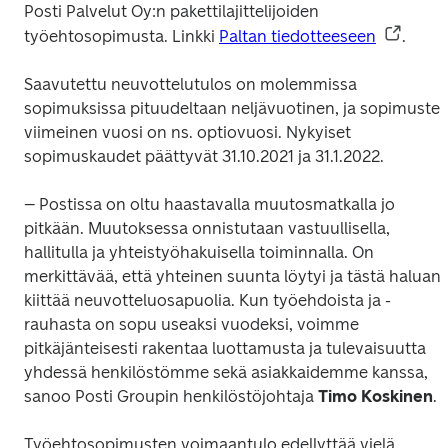
Posti Palvelut Oy:n pakettilajittelijoiden 
työehtosopimusta. Linkki 
Paltan tiedotteeseen
Saavutettu neuvottelutulos on molemmissa 
sopimuksissa pituudeltaan neljävuotinen, ja sopimusten
viimeinen vuosi on ns. optiovuosi. Nykyiset 
– Postissa on oltu haastavalla muutosmatkalla jo 
pitkään. Muutoksessa onnistutaan vastuullisella, 
hallitulla ja yhteistyöhakuisella toiminnalla. On 
merkittävää, että yhteinen suunta löytyi ja tästä haluan 
kiittää neuvotteluosapuolia. Kun työehdoista ja -
rauhasta on sopu useaksi vuodeksi, voimme 
pitkäjänteisesti rakentaa luottamusta ja tulevaisuutta 
yhdessä henkilöstömme sekä asiakkaidemme kanssa, 
sanoo Posti Groupin henkilöstöjohtaja 
Timo Koskinen
Työehtosopimusten voimaantulo edellyttää vielä 