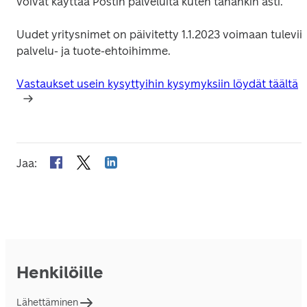
voivat käyttää Postin palveluita kuten tähänkin asti.
Uudet yritysnimet on päivitetty 1.1.2023 voimaan tuleviin
palvelu- ja tuote-ehtoihimme.
Vastaukset usein kysyttyihin kysymyksiin löydät täältä
Jaa
:
Henkilöille
Lähettäminen