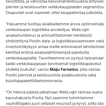
tavoitteita, ja vahvistaa kasvumahdollisuuksia erityisesti 
pienten ja keskisuurten verkkokauppiaiden segmentissä.
Osapuolet ovat sopineet, ettei kauppahintaa julkisteta.
”Haluamme tuottaa asiakkaillemme arvoa optimoimalla 
verkkokaupan logistiikka-arvoketjua. WebLogin 
asiakastuntemus ja ammattitaitoinen henkilöstö 
yhdistettynä Postin data- ja logistiikkaosaamiseen sekä 
investointikykyyn antaa meille erinomaiset lähtökohdat 
kehittää entistä asiakaslähtöisempiä palveluita 
verkkokauppiaille. Tavoitteemme on pystyä tarjoamaan 
kaikki verkkokauppiaan tarvitsemat logistiikkapalvelut 
yhdeltä luukulta”, sanoo 
Maiju Fernelius
, joka vastaa 
Postin pienistä ja keskisuurista asiakkuuksista sekä 
kuluttajapakettiliiketoiminnasta.
“On hienoa päästä jatkamaan WebLogin tarinaa osana 
kasvuhakuista Postia. Nyt saamme toimintamme 
vauhdittajaksi juuri sellaiset resurssit ja kyvyt, jotka tässä