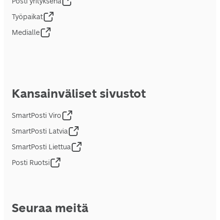
Posti yrityksenä
Työpaikat
Medialle
Kansainväliset sivustot
SmartPosti Viro
SmartPosti Latvia
SmartPosti Liettua
Posti Ruotsi
Seuraa meitä