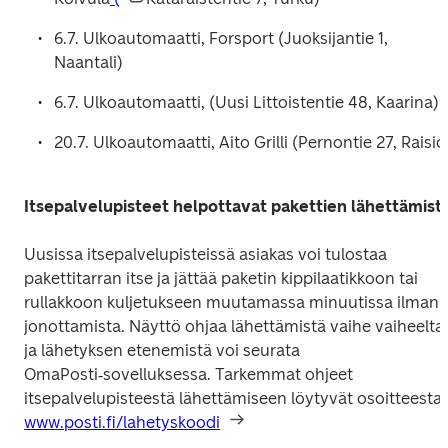
6.7. Ulkoautomaatti, Forsport (Juoksijantie 1, 
Naantali)
6.7. Ulkoautomaatti, (Uusi Littoistentie 48, Kaarina)
20.7. Ulkoautomaatti, Aito Grilli (Pernontie 27, Raisio
Itsepalvelupisteet helpottavat pakettien lähettämist
Uusissa itsepalvelupisteissä asiakas voi tulostaa 
pakettitarran itse ja jättää paketin kippilaatikkoon tai 
rullakkoon kuljetukseen muutamassa minuutissa ilman 
jonottamista. Näyttö ohjaa lähettämistä vaihe vaiheelta, 
ja lähetyksen etenemistä voi seurata 
OmaPosti‑sovelluksessa. Tarkemmat ohjeet 
itsepalvelupisteestä lähettämiseen löytyvät osoitteesta 
www.posti.fi/lahetyskoodi