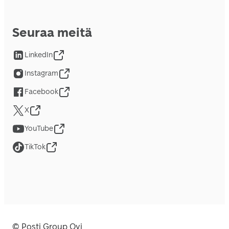
Seuraa meitä
LinkedIn
Instagram
Facebook
X
YouTube
TikTok
© Posti Group Oyj