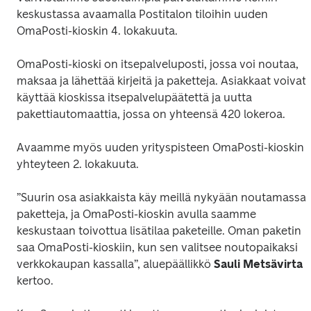
keskustassa avaamalla Postitalon tiloihin uuden 
OmaPosti-kioskin 4. lokakuuta.
OmaPosti-kioski on itsepalveluposti, jossa voi noutaa, 
maksaa ja lähettää kirjeitä ja paketteja. Asiakkaat voivat 
käyttää kioskissa itsepalvelupäätettä ja uutta 
pakettiautomaattia, jossa on yhteensä 420 lokeroa.
Avaamme myös uuden yrityspisteen OmaPosti-kioskin 
yhteyteen 2. lokakuuta.
”Suurin osa asiakkaista käy meillä nykyään noutamassa 
paketteja, ja OmaPosti-kioskin avulla saamme 
keskustaan toivottua lisätilaa paketeille. Oman paketin 
saa OmaPosti-kioskiin, kun sen valitsee noutopaikaksi 
verkkokaupan kassalla”, aluepäällikkö 
Sauli Metsävirta
kertoo.