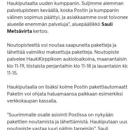
Haukiputaalta uuden kumppanin. Suljimme aiemman 
palvelupisteen keväällä, koska Postin ja kumppanin 
välinen sopimus päättyi, ja asiakkaamme ovat toivoneet 
alueelle enemmän palveluja”, aluepäällikkö 
Sauli 
Metsävirta
 kertoo.
Noutopisteeltä voi noutaa saapuneita paketteja ja 
lähettää valmiiksi maksettuja paketteja. Noutopiste 
palvelee HaukiKirppiksen aukioloaikoina, maanantaisin 
klo 11-19, tiistaista perjantaihin klo 11-18 ja lauantaisin klo 
11-15.
Haukiputaalla on lisäksi kolme Postin pakettiautomaattia
Paketin voi ohjata haluamaansa paikkaan esimerkiksi 
verkkokaupan kassalla.
”Suurimmalle osalle asiointi Postissa on nykyään 
pakettien noutamista ja lähettämistä. Haukiputaan uusi 
noutopiste vastaa juuri näihin tarpeisiin”, Sauli 