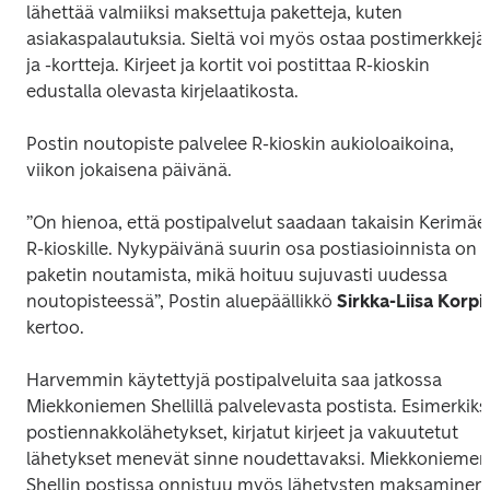
lähettää valmiiksi maksettuja paketteja, kuten 
asiakaspalautuksia. Sieltä voi myös ostaa postimerkkejä 
ja -kortteja. Kirjeet ja kortit voi postittaa R-kioskin 
edustalla olevasta kirjelaatikosta.
Postin noutopiste palvelee R-kioskin aukioloaikoina, 
viikon jokaisena päivänä.
”On hienoa, että postipalvelut saadaan takaisin Kerimäen
R-kioskille. Nykypäivänä suurin osa postiasioinnista on 
paketin noutamista, mikä hoituu sujuvasti uudessa 
noutopisteessä”, Postin aluepäällikkö 
Sirkka-Liisa Korpi
kertoo.
Harvemmin käytettyjä postipalveluita saa jatkossa 
Miekkoniemen Shellillä palvelevasta postista. Esimerkiksi
postiennakkolähetykset, kirjatut kirjeet ja vakuutetut 
lähetykset menevät sinne noudettavaksi. Miekkoniemen 
Shellin postissa onnistuu myös lähetysten maksaminen.