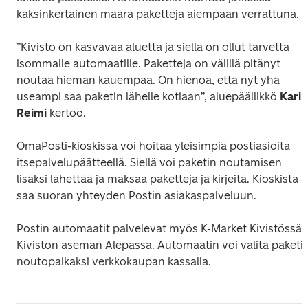
kaksinkertainen määrä paketteja aiempaan verrattuna.
”Kivistö on kasvavaa aluetta ja siellä on ollut tarvetta 
isommalle automaatille. Paketteja on välillä pitänyt 
noutaa hieman kauempaa. On hienoa, että nyt yhä 
useampi saa paketin lähelle kotiaan”, aluepäällikkö 
Kari 
Reimi
 kertoo.
OmaPosti-kioskissa voi hoitaa yleisimpiä postiasioita 
itsepalvelupäätteellä. Siellä voi paketin noutamisen 
lisäksi lähettää ja maksaa paketteja ja kirjeitä. Kioskista 
saa suoran yhteyden Postin asiakaspalveluun. 
Postin automaatit palvelevat myös K-Market Kivistössä j
Kivistön aseman Alepassa. Automaatin voi valita paketin
noutopaikaksi verkkokaupan kassalla.