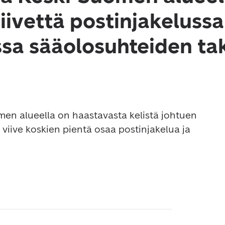
viivettä postinjakelussa
ssa sääolosuhteiden ta
n alueella on haastavasta kelistä johtuen 
iive koskien pientä osaa postinjakelua ja 