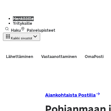
Henkilöille
Yrityksille
Haku
Palvelupisteet
Kaikki sivustot
Lähettäminen
Vastaanottaminen
OmaPosti
Ajankohtaista Postilla
Pohjanmaan j