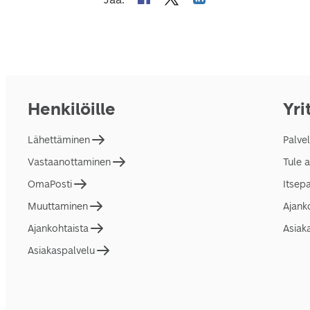
Henkilöille
Yri
Lähettäminen
Palve
Vastaanottaminen
Tule 
OmaPosti
Itsep
Muuttaminen
Ajank
Ajankohtaista
Asiak
Asiakaspalvelu