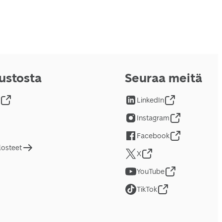
vustosta
Seuraa meitä
LinkedIn
Instagram
Facebook
losteet
X
YouTube
TikTok