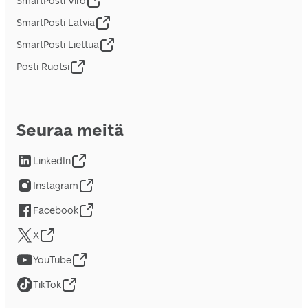
SmartPosti Viro
SmartPosti Latvia
SmartPosti Liettua
Posti Ruotsi
Seuraa meitä
LinkedIn
Instagram
Facebook
X
YouTube
TikTok