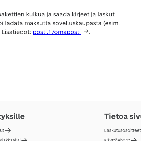
kettien kulkua ja saada kirjeet ja laskut 
oi ladata maksutta sovelluskaupasta (esim. 
Lisätiedot: 
posti.fi/omaposti
tyksille
Tietoa si
lut
Laskutusosoitteet
asiakkaaksi
Käyttöehdot