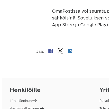
OmaPostissa voi seurata pa
sähköisinä. Sovelluksen v
App Store ja Google Play). 
Jaa
:
Henkilöille
Yri
Lähettäminen
Palve
Vastaanottaminen
Tule 