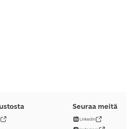
vustosta
Seuraa meitä
LinkedIn