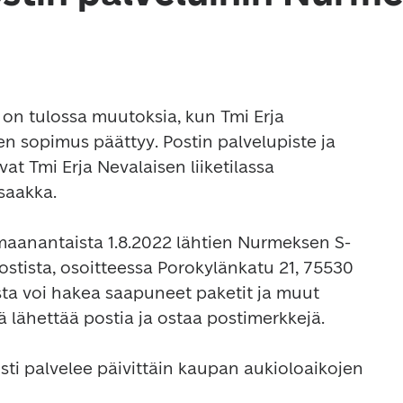
 on tulossa muutoksia, kun Tmi Erja 
en sopimus päättyy. Postin palvelupiste ja 
at Tmi Erja Nevalaisen liiketilassa 
saakka. 

maanantaista 1.8.2022 lähtien Nurmeksen S-
stista, osoitteessa Porokylänkatu 21, 75530 
ta voi hakea saapuneet paketit ja muut 
ä lähettää postia ja ostaa postimerkkejä. 

i palvelee päivittäin kaupan aukioloaikojen 