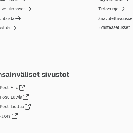
alvelukanavat
Tietosuoja
ohtaista
Saavutettavuusse
Evästeasetukset
astuki
sainväliset sivustot
Posti Viro
Posti Latvia
Posti Liettua
Ruotsi