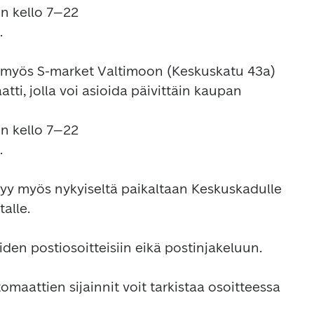
n kello 7–22



 myös S-market Valtimoon (Keskuskatu 43a) 
ti, jolla voi asioida päivittäin kaupan 
n kello 7–22



rtyy myös nykyiseltä paikaltaan Keskuskadulle 
lle.

den postiosoitteisiin eikä postinjakeluun.

Kaikkien Postin pakettiautomaattien sijainnit voit tarkistaa osoitteessa 