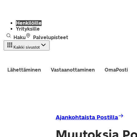
Henkilöille
Yrityksille
Haku
Palvelupisteet
Kaikki sivustot
Lähettäminen
Vastaanottaminen
OmaPosti
Ajankohtaista Postilla
Muutoksia Po