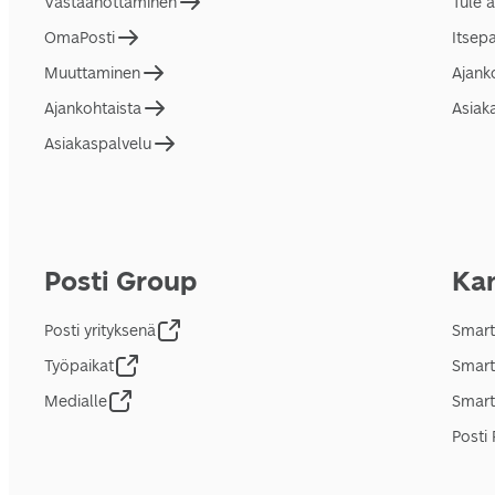
Vastaanottaminen
Tule 
OmaPosti
Itsep
Muuttaminen
Ajank
Ajankohtaista
Asiak
Asiakaspalvelu
Posti Group
Kan
Posti yrityksenä
Smart
Työpaikat
Smart
Medialle
Smart
Posti 