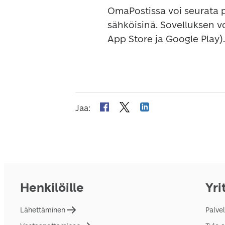
OmaPostissa voi seurata pa
sähköisinä. Sovelluksen v
App Store ja Google Play). 
Jaa
:
Henkilöille
Yri
Lähettäminen
Palve