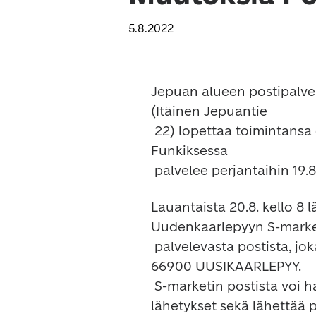
5.8.2022
Jepuan alueen postipalvel
(Itäinen Jepuantie

 22) lopettaa toimintansa elokuun lopussa. Postin noutopiste Café 
Funkiksessa

Lauantaista 20.8. kello 8 l
Uudenkaarlepyyn S-market
 palvelevasta postista, joka palvelee osoitteessa Frillmossantie 1, 
66900 UUSIKAARLEPYY.

 S-marketin postista voi hakea saapuneet paketit ja muut kuitattavat 
lähetykset sekä lähettää po