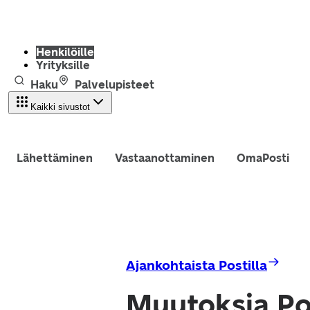
Henkilöille
Yrityksille
Haku
Palvelupisteet
Kaikki sivustot
Lähettäminen
Vastaanottaminen
OmaPosti
Ajankohtaista Postilla
Muutoksia Pos