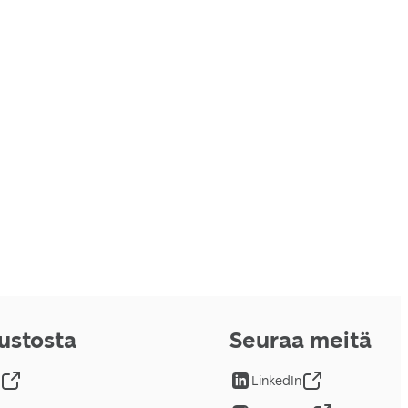
vustosta
Seuraa meitä
LinkedIn