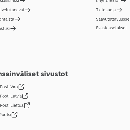
asiakkaaksi
Käyttöehdot
alvelukanavat
Tietosuoja
ohtaista
Saavutettavuusse
Evästeasetukset
astuki
sainväliset sivustot
Posti Viro
Posti Latvia
Posti Liettua
Ruotsi