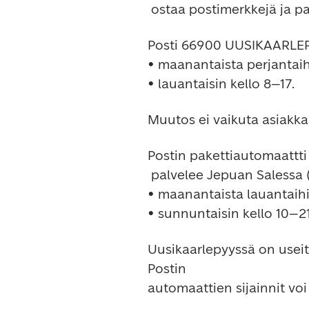
Posti 66900 UUSIKAARLEPY
• maanantaista perjantaih
Postin pakettiautomaattti

 palvelee Jepuan Salessa (Pensalantie 147) kaupan aukioloaikoina:

• maanantaista lauantaihin
Uusikaarlepyyssä on useit
Postin

automaattien sijainnit voi