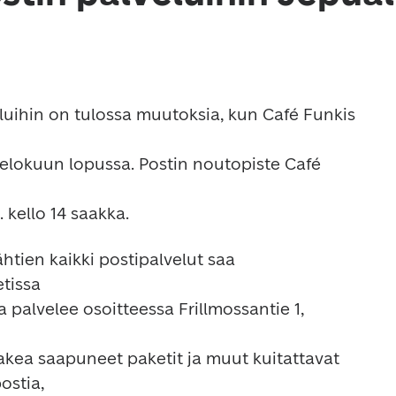
uihin on tulossa muutoksia, kun Café Funkis 
ähtien kaikki postipalvelut saa 
issa

stia,
