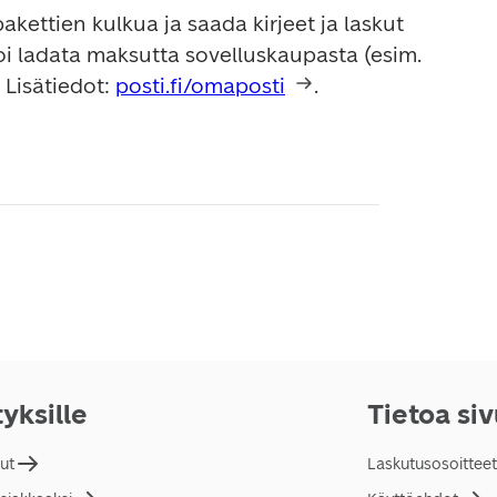
kettien kulkua ja saada kirjeet ja laskut 
oi ladata maksutta sovelluskaupasta (esim. 
Lisätiedot: 
posti.fi/omaposti
.

tyksille
Tietoa si
lut
Laskutusosoitteet