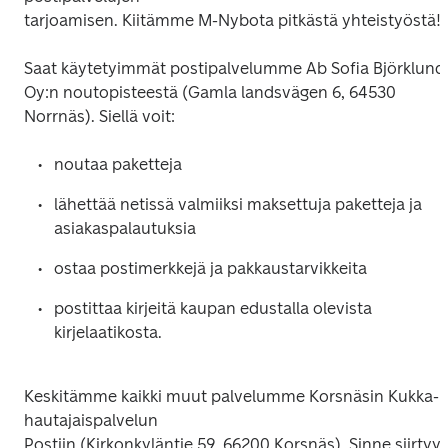
tarjoamisen. Kiitämme M-Nybota pitkästä yhteistyöstä!
Saat käytetyimmät postipalvelumme Ab Sofia Björklund 
Oy:n noutopisteestä (Gamla landsvägen 6, 64530 
Norrnäs). Siellä voit:
noutaa paketteja
lähettää netissä valmiiksi maksettuja paketteja ja 
asiakaspalautuksia
ostaa postimerkkejä ja pakkaustarvikkeita
postittaa kirjeitä kaupan edustalla olevista 
kirjelaatikosta.
Keskitämme kaikki muut palvelumme Korsnäsin Kukka- ja
hautajaispalvelun

Postiin (Kirkonkyläntie 59, 66200 Korsnäs). Sinne siirtyy 