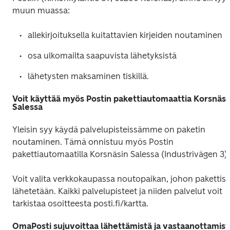
muun muassa:
allekirjoituksella kuitattavien kirjeiden noutaminen
osa ulkomailta saapuvista lähetyksistä
lähetysten maksaminen tiskillä.
Voit käyttää myös Postin pakettiautomaattia Korsnäsi
Salessa
Yleisin syy käydä palvelupisteissämme on paketin 
noutaminen. Tämä onnistuu myös Postin 
pakettiautomaatilla Korsnäsin Salessa (Industrivägen 3).
Voit valita verkkokaupassa noutopaikan, johon pakettisi 
lähetetään. Kaikki palvelupisteet ja niiden palvelut voit 
tarkistaa osoitteesta posti.fi/kartta.
OmaPosti sujuvoittaa lähettämistä ja vastaanottamist