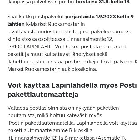
 kaupassa palvelevan postin 
torstaina 31.8. kello 14
Saat kaikki postipalvelut 
perjantaista 1.9.2023 kello 9 
lähtien 
K-Market Ruokamestariin

 avattavasta uudesta postista, joka palvelee samassa 
kiinteistössä osoitteessa Linnansalmentie 12,

 73100 LAPINLAHTI. Voit hakea postista saapuneet 
paketit ja muut kuitattavat lähetykset sekä

 lähettää postia ja ostaa postimerkkejä. Posti palvelee K-
Voit käyttää Lapinlahdella myös Posti
pakettiautomaatteja
Valtaosa postiasioinnista on nykyään pakettien 
noutamista, mikä hoituu kätevästi myös

 Postin pakettiautomaateilla. Lapinlahdella voit käyttää 
pakettiautomaattejamme R-kioskilla

 (Linnansalmentie 12) ja S-marketissa (Asematie 1). 