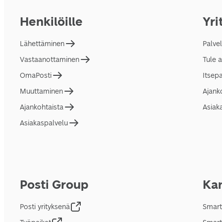
Henkilöille
Yri
Lähettäminen
Palve
Vastaanottaminen
Tule 
OmaPosti
Itsep
Muuttaminen
Ajank
Ajankohtaista
Asiak
Asiakaspalvelu
Posti Group
Kan
Posti yrityksenä
Smart