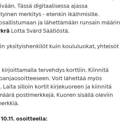
ivään. Tässä digitaalisessa ajassa 
tyinen merkitys - etenkin ikäihmisille. 
osallistumaan ja lähettämään runsain määrin 
krä
 Lotta Svärd Säätiöstä.
in yksityishenkilöt kuin koululuokat, yhteisöt 
irjoittamalla tervehdys korttiin. Kiinnitä 
panjaosoitteeseen. Voit lähettää myös 
Laita silloin kortit kirjekuoreen ja kiinnitä 
ärä postimerkkejä. Kuoren sisällä oleviin 
merkkiä.
10.11. osoitteella: