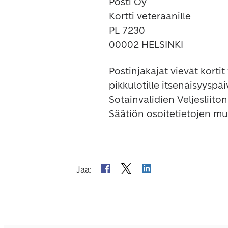
Posti Oy 

Kortti veteraanille

PL 7230

00002 HELSINKI
Postinjakajat vievät kortit 
pikkulotille itsenäisyyspä
Sotainvalidien Veljesliito
Säätiön osoitetietojen m
Jaa
: