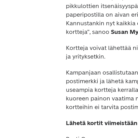
pikkulottien itsenäisyyspä
paperipostilla on aivan eri
Kannustankin nyt kaikkia 
kortteja”, sanoo 
Susan My
Kortteja voivat lähettää ni
ja yrityksetkin.
Kampanjaan osallistutaan k
postimerkki ja lähetä kam
useampia kortteja kerralla. 
kuoreen painon vaatima mä
kortteihin ei tarvita posti
Lähetä kortit viimeistään 