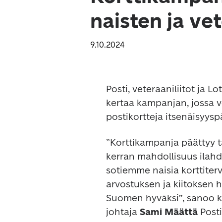
naisten ja ve
9.10.2024
Posti, veteraaniliitot ja L
kertaa kampanjan, jossa ve
postikortteja itsenäisyysp
”Korttikampanja päättyy tä
kerran mahdollisuus ilahdu
sotiemme naisia korttiter
arvostuksen ja kiitoksen h
Suomen hyväksi”, sanoo ko
johtaja 
Sami Määttä
 Posti