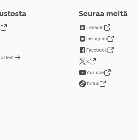
vustosta
Seuraa meitä
LinkedIn
Instagram
Facebook
losteet
X
YouTube
TikTok