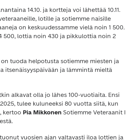
taina 14.10. ja kortteja voi lähettää 10.11. 
veteraaneille, lotille ja sotiemme naisille 
raaneja on keskuudessamme vielä noin 1 500. 
500, lottia noin 430 ja pikkulottia noin 2 
on tuoda helpotusta sotiemme miesten ja 
oa itsenäisyyspäivään ja lämmintä mieltä 
n alkavat olla jo lähes 100-vuotiaita. Ensi 
025, tulee kuluneeksi 80 vuotta siitä, kun 
 kertoo 
Pia Mikkonen
 Sotiemme Veteraanit I 
estä.
onut vuosien ajan valtavasti iloa lottien ja 