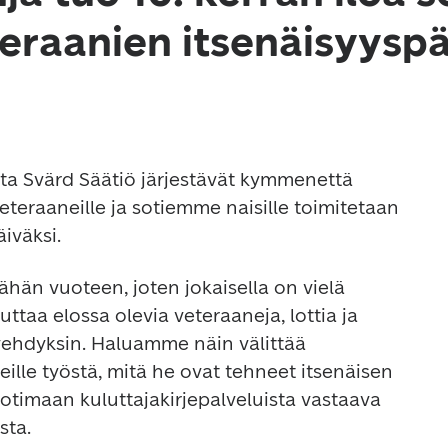
teraanien itsenäisyysp
otta Svärd Säätiö järjestävät kymmenettä 
teraaneille ja sotiemme naisille toimitetaan 
äiväksi.
hän vuoteen, joten jokaisella on vielä 
ttaa elossa olevia veteraaneja, lottia ja 
vehdyksin. Haluamme näin välittää 
eille työstä, mitä he ovat tehneet itsenäisen 
timaan kuluttajakirjepalveluista vastaava 
sta.