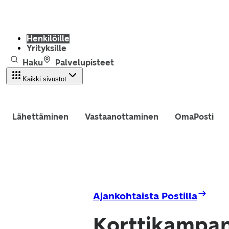
Henkilöille
Yrityksille
Haku
Palvelupisteet
Kaikki sivustot
Lähettäminen
Vastaanottaminen
OmaPosti
Ajankohtaista Postilla
Korttikampanj