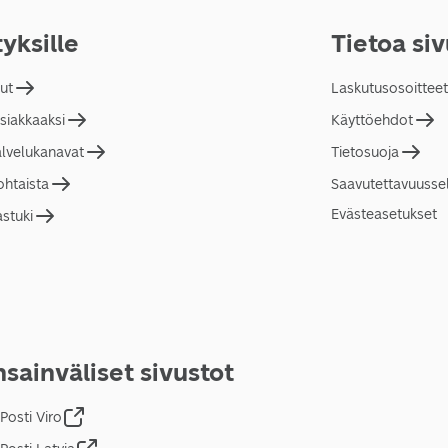
tyksille
Tietoa si
lut
Laskutusosoitteet
asiakkaaksi
Käyttöehdot
alvelukanavat
Tietosuoja
ohtaista
Saavutettavuusse
Evästeasetukset
astuki
sainväliset sivustot
Posti Viro