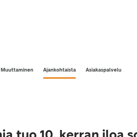
Muuttaminen
Ajankohtaista
Asiakaspalvelu
a tuo 10. kerran iloa 