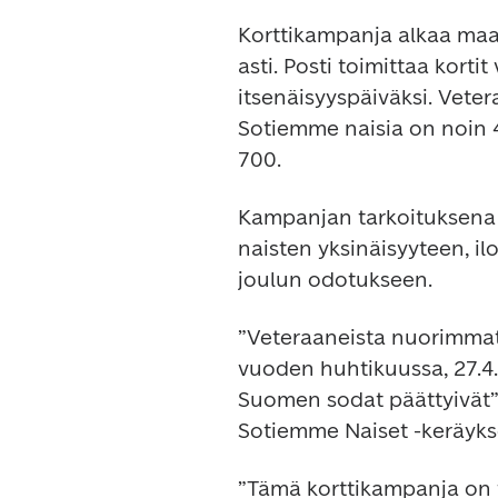
Korttikampanja alkaa maanan
asti. Posti toimittaa kortit 
itsenäisyyspäiväksi. Vete
Sotiemme naisia on noin 4 
700.
Kampanjan tarkoituksena 
naisten yksinäisyyteen, il
joulun odotukseen.
”Veteraaneista nuorimmatki
vuoden huhtikuussa, 27.4.2
Suomen sodat päättyivät”,
Sotiemme Naiset -keräyks
”Tämä korttikampanja on tu