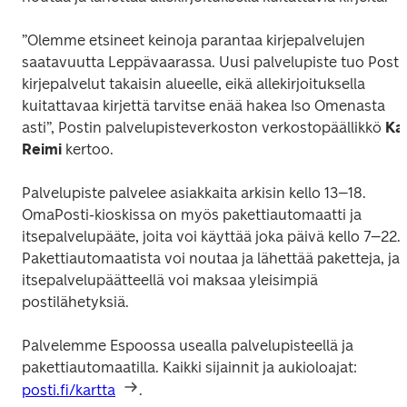
”Olemme etsineet keinoja parantaa kirjepalvelujen 
saatavuutta Leppävaarassa. Uusi palvelupiste tuo Postin
kirjepalvelut takaisin alueelle, eikä allekirjoituksella 
kuitattavaa kirjettä tarvitse enää hakea Iso Omenasta 
asti”, Postin palvelupisteverkoston verkostopäällikkö 
Kar
Reimi
 kertoo.
Palvelupiste palvelee asiakkaita arkisin kello 13–18. 
OmaPosti-kioskissa on myös pakettiautomaatti ja 
itsepalvelupääte, joita voi käyttää joka päivä kello 7–22. 
Pakettiautomaatista voi noutaa ja lähettää paketteja, ja 
itsepalvelupäätteellä voi maksaa yleisimpiä 
postilähetyksiä.
Palvelemme Espoossa usealla palvelupisteellä ja 
pakettiautomaatilla. Kaikki sijainnit ja aukioloajat: 
posti.fi/kartta
.