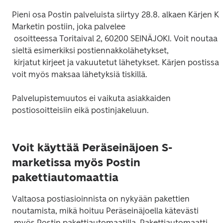
Pieni osa Postin palveluista siirtyy 28.8. alkaen Kärjen K-
Marketin postiin, joka palvelee

 osoitteessa Toritaival 2, 60200 SEINÄJOKI. Voit noutaa 
sieltä esimerkiksi postiennakkolähetykset,

 kirjatut kirjeet ja vakuutetut lähetykset. Kärjen postissa 
Palvelupistemuutos ei vaikuta asiakkaiden 
postiosoitteisiin eikä postinjakeluun.

Voit käyttää Peräseinäjoen S-
marketissa myös Postin
pakettiautomaattia
Valtaosa postiasioinnista on nykyään pakettien 
noutamista, mikä hoituu Peräseinäjoella kätevästi

 myös Postin pakettiautomaatilla. Pakettiautomaatti 