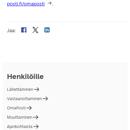
posti.fi/omaposti
.
Jaa
:
Henkilöille
Lähettäminen
Vastaanottaminen
OmaPosti
Muuttaminen
Ajankohtaista