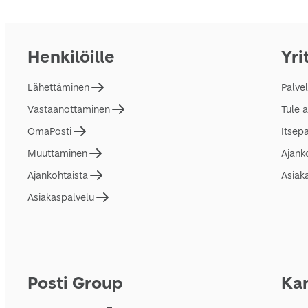
Henkilöille
Yri
Lähettäminen
Palve
Vastaanottaminen
Tule 
OmaPosti
Itsep
Muuttaminen
Ajank
Ajankohtaista
Asiak
Asiakaspalvelu
Posti Group
Kan