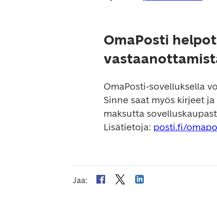
OmaPosti helpott
vastaanottamist
OmaPosti-sovelluksella voi
Sinne saat myös kirjeet ja
maksutta sovelluskaupasta 
Lisätietoja: 
posti.fi/omapo
Jaa
: