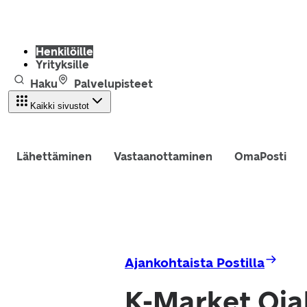
Henkilöille
Yrityksille
Haku
Palvelupisteet
Kaikki sivustot
Lähettäminen
Vastaanottaminen
OmaPosti
Ajankohtaista Postilla
K-Market Oja