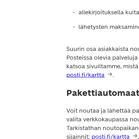
allekirjoituksella kui
lähetysten maksaminen
Suurin osa asiakkaista no
Posteissa olevia palveluj
posti.fi/kartta
.
Pakettiautomaatt
Voit noutaa ja lähettää pa
valita verkkokaupassa nou
Tarkistathan noutopaikan
sijainnit: 
posti.fi/kartta
.