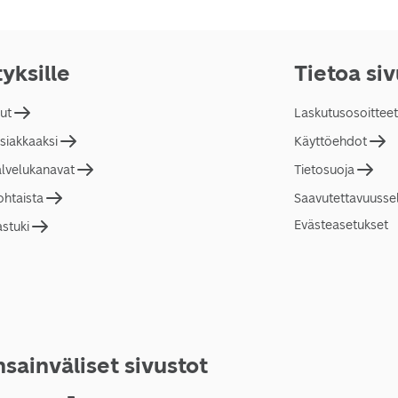
tyksille
Tietoa si
lut
Laskutusosoitteet
asiakkaaksi
Käyttöehdot
alvelukanavat
Tietosuoja
ohtaista
Saavutettavuusse
Evästeasetukset
astuki
sainväliset sivustot