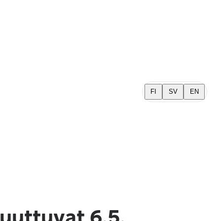
FI
SV
EN
uuttuvat 6.5.