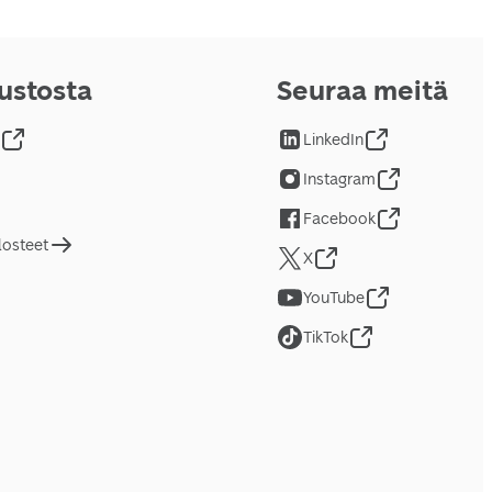
vustosta
Seuraa meitä
LinkedIn
Instagram
Facebook
losteet
X
YouTube
TikTok