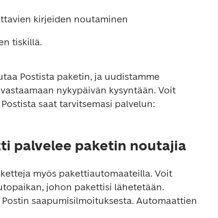
tattavien kirjeiden noutaminen
 tiskillä.
utaa Postista paketin, ja uudistamme 
a vastaamaan nykypäivän kysyntään. Voit 
katsoa sivuiltamme, mistä Postista saat tarvitsemasi palvelun: 
i palvelee paketin noutajia
ketteja myös pakettiautomaateilla. Voit 
topaikan, johon pakettisi lähetetään. 
 Postin saapumisilmoituksesta. Automaattien 