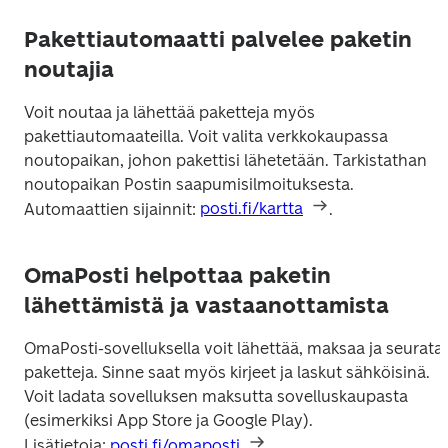
Pakettiautomaatti palvelee paketin
noutajia
Voit noutaa ja lähettää paketteja myös 
pakettiautomaateilla. Voit valita verkkokaupassa 
noutopaikan, johon pakettisi lähetetään. Tarkistathan 
noutopaikan Postin saapumisilmoituksesta. 
Automaattien sijainnit: 
posti.fi/kartta
.
OmaPosti helpottaa paketin
lähettämistä ja vastaanottamista
OmaPosti-sovelluksella voit lähettää, maksaa ja seurata 
paketteja. Sinne saat myös kirjeet ja laskut sähköisinä. 
Voit ladata sovelluksen maksutta sovelluskaupasta 
(esimerkiksi App Store ja Google Play).

Lisätietoja: 
posti.fi/omaposti
.