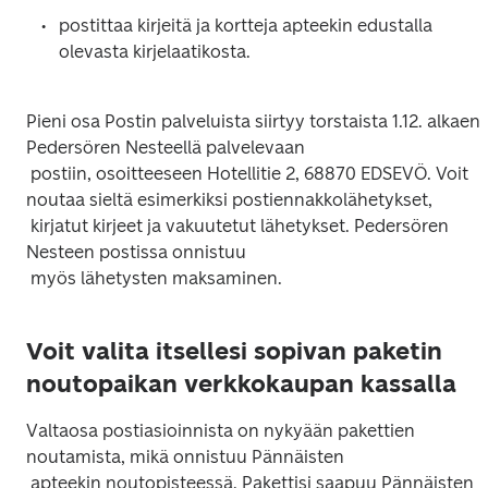
postittaa kirjeitä ja kortteja apteekin edustalla 
Pieni osa Postin palveluista siirtyy torstaista 1.12. alkaen 
Pedersören Nesteellä palvelevaan

 postiin, osoitteeseen Hotellitie 2, 68870 EDSEVÖ. Voit 
noutaa sieltä esimerkiksi postiennakkolähetykset,

 kirjatut kirjeet ja vakuutetut lähetykset. Pedersören 
Nesteen postissa onnistuu

Voit valita itsellesi sopivan paketin
noutopaikan verkkokaupan kassalla
Valtaosa postiasioinnista on nykyään pakettien 
noutamista, mikä onnistuu Pännäisten

 apteekin noutopisteessä. Pakettisi saapuu Pännäisten 