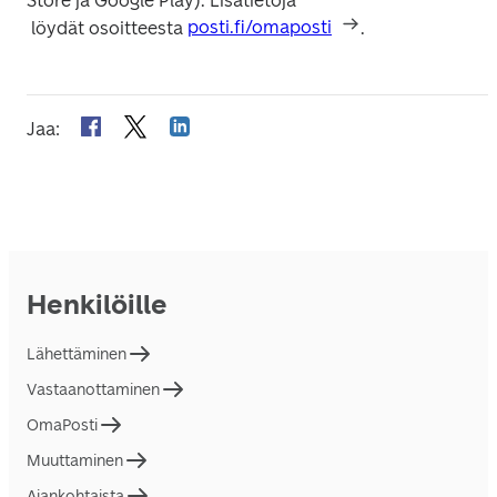
Store ja Google Play). Lisätietoja

 löydät osoitteesta 
posti.fi/omaposti
.
Jaa
:
Henkilöille
Lähettäminen
Vastaanottaminen
OmaPosti
Muuttaminen
Ajankohtaista