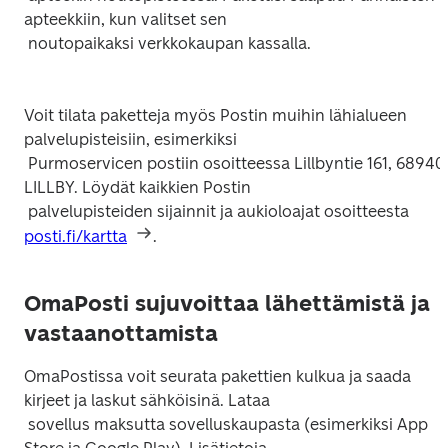
apteekkiin, kun valitset sen

 noutopaikaksi verkkokaupan kassalla.

Voit tilata paketteja myös Postin muihin lähialueen 
palvelupisteisiin, esimerkiksi

 Purmoservicen postiin osoitteessa Lillbyntie 161, 68940 
LILLBY. Löydät kaikkien Postin

 palvelupisteiden sijainnit ja aukioloajat osoitteesta 
posti.fi/kartta
OmaPosti sujuvoittaa lähettämistä ja
vastaanottamista
OmaPostissa voit seurata pakettien kulkua ja saada 
kirjeet ja laskut sähköisinä. Lataa

 sovellus maksutta sovelluskaupasta (esimerkiksi App 