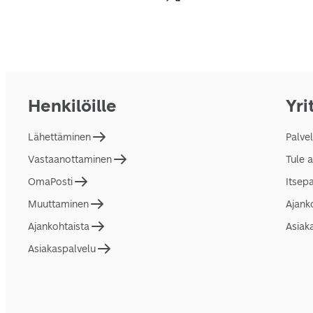
Henkilöille
Yri
Lähettäminen
Palve
Vastaanottaminen
Tule 
OmaPosti
Itsep
Muuttaminen
Ajank
Ajankohtaista
Asiak
Asiakaspalvelu