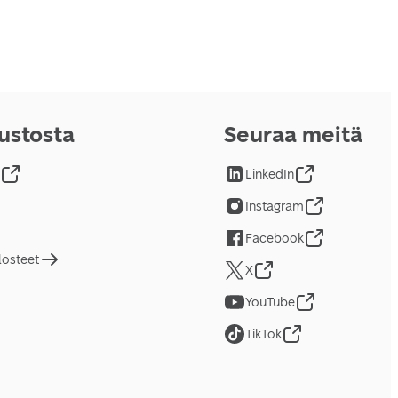
vustosta
Seuraa meitä
LinkedIn
Instagram
Facebook
losteet
X
YouTube
TikTok