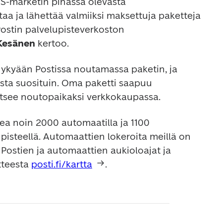
 S-marketin pihassa olevasta 
a ja lähettää valmiiksi maksettuja paketteja 
Postin palvelupisteverkoston 
Kesänen
 kertoo. 
nykyään Postissa noutamassa paketin, ja 
ta suosituin. Oma paketti saapuu 
itsee noutopaikaksi verkkokaupassa.   
 noin 2000 automaatilla ja 1100 
pisteellä. Automaattien lokeroita meillä on 
 Postien ja automaattien aukioloajat ja 
tteesta 
posti.fi/kartta
. 