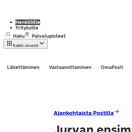
Henkilöille
Yrityksille
Haku
Palvelupisteet
Kaikki sivustot
Lähettäminen
Vastaanottaminen
OmaPosti
Ajankohtaista Postilla
Jurvan ensim