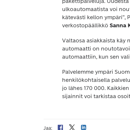
pakettipalveluja. Uudesta
ulkoautomaatista voi nouta
kätevästi kellon ympäri”, 
verkostopäällikkö 
Sanna 
Valtaosa asiakkaista käy 
automaatti on noutotavois
automaattiin, kun sen val
Palvelemme ympäri Suomea
henkilökohtaisella palvelu
jo lähes 170 000. Kaikkien
sijainnit voi tarkistaa osoi
Jaa
: