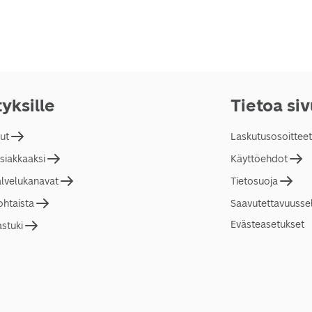
tyksille
Tietoa si
lut
Laskutusosoitteet
asiakkaaksi
Käyttöehdot
alvelukanavat
Tietosuoja
ohtaista
Saavutettavuusse
Evästeasetukset
astuki