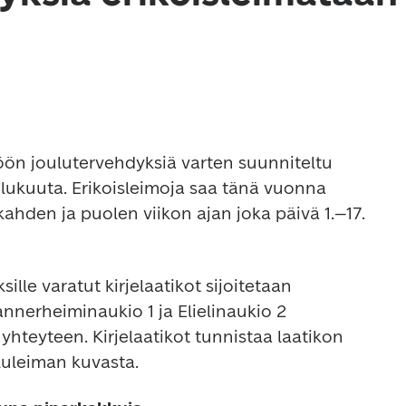
öön joulutervehdyksiä varten suunniteltu 
oulukuuta. Erikoisleimoja saa tänä vuonna 
kahden ja puolen viikon ajan joka päivä 1.–17. 
sille varatut kirjelaatikot sijoitetaan 
annerheiminaukio 1 ja Elielinaukio 2 
yhteyteen. Kirjelaatikot tunnistaa laatikon 
luleiman kuvasta.