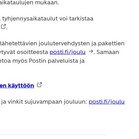
saikataulujen mukaan.
ja tyhjennysaikataulut voi tarkistaa 
. 
lähetettävien joulutervehdysten ja pakettien 
ytyvät osoitteesta 
posti.fi/joulu
. Samaan 
toa myös Postin palveluista ja 
en käyttöön
 ja vinkit sujuvampaan jouluun: 
posti.fi/joulu