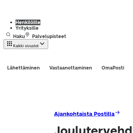
Henkilöille
Yrityksille
Haku
Palvelupisteet
Kaikki sivustot
Lähettäminen
Vastaanottaminen
OmaPosti
Ajankohtaista Postilla
Joulutervehdy