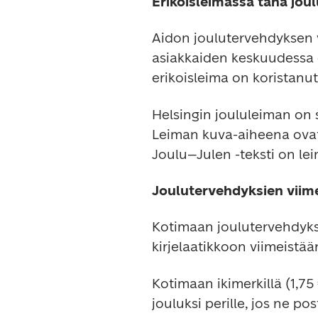
Erikoisleimassa tänä jou
Aidon joulutervehdyksen v
asiakkaiden keskuudessa er
erikoisleima on koristanu
Helsingin joululeiman on 
Leiman kuva-aiheena ovat
Joulu–Julen -teksti on lei
Joulutervehdyksien viime
Kotimaan joulutervehdykset
kirjelaatikkoon viimeistä
Kotimaan ikimerkillä (1,75
jouluksi perille, jos ne po