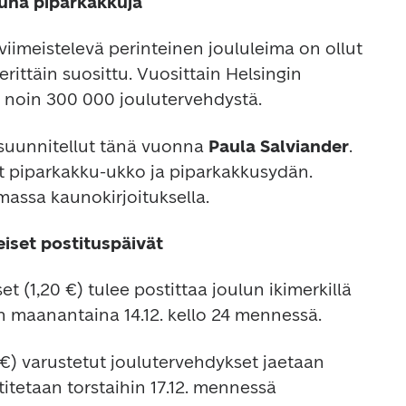
luna piparkakkuja
iimeistelevä perinteinen joululeima on ollut 
ittäin suosittu. Vuosittain Helsingin 
t noin 300 000 joulutervehdystä.
suunnitellut tänä vuonna 
Paula Salviander
. 
 piparkakku-ukko ja piparkakkusydän. 
massa kaunokirjoituksella.
iset postituspäivät
 (1,20 €) tulee postittaa joulun ikimerkillä 
än maanantaina 14.12. kello 24 mennessä.
 €) varustetut joulutervehdykset jaetaan 
stitetaan torstaihin 17.12. mennessä 