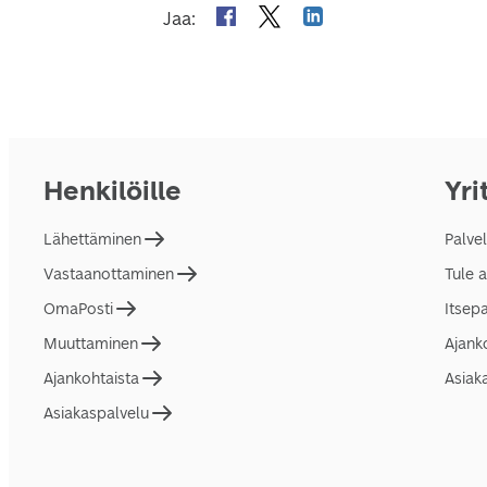
Jaa
:
Henkilöille
Yri
Lähettäminen
Palve
Vastaanottaminen
Tule 
OmaPosti
Itsep
Muuttaminen
Ajank
Ajankohtaista
Asiak
Asiakaspalvelu