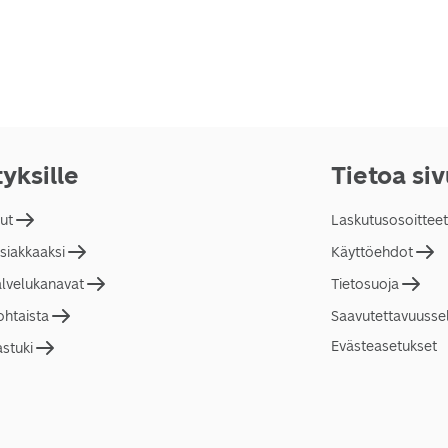
tyksille
Tietoa si
lut
Laskutusosoitteet
asiakkaaksi
Käyttöehdot
alvelukanavat
Tietosuoja
ohtaista
Saavutettavuusse
Evästeasetukset
astuki