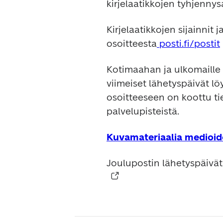
kirjelaatikkojen tyhjenny
Kirjelaatikkojen sijainnit 
osoitteesta
 posti.fi/postit
Kotimaahan ja ulkomaille 
viimeiset lähetyspäivät lö
osoitteeseen on koottu tie
palvelupisteistä.
Kuvamateriaalia medioid
Joulupostin lähetyspäivät