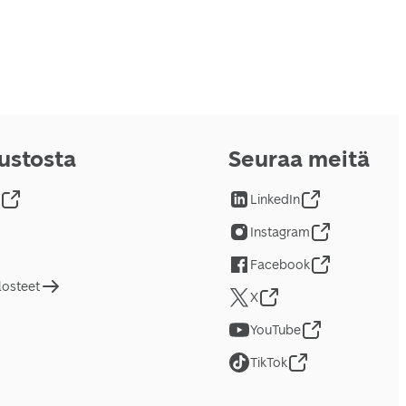
vustosta
Seuraa meitä
LinkedIn
Instagram
Facebook
losteet
X
YouTube
TikTok