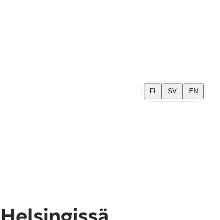
FI
SV
EN
Helsingissä