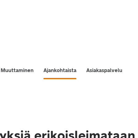
Muuttaminen
Ajankohtaista
Asiakaspalvelu
ksiä erikoisleimataan 