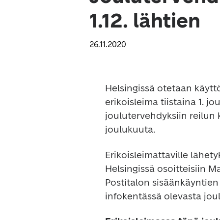
1.12. lähtien
26.11.2020
Helsingissä otetaan käytt
erikoisleima tiistaina 1. j
joulutervehdyksiin reilun 
joulukuuta.
Erikoisleimattaville lähetyk
Helsingissä osoitteisiin M
Postitalon sisäänkäyntien 
infokentässä olevasta jou