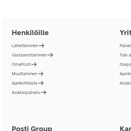
Henkilöille
Yri
Lähettäminen
Palve
Vastaanottaminen
Tule 
OmaPosti
Itsep
Muuttaminen
Ajank
Ajankohtaista
Asiak
Asiakaspalvelu
Posti Group
Kan