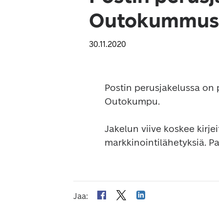
Outokummuss
30.11.2020
Postin perusjakelussa on p
Outokumpu.

Jakelun viive koskee kirje
markkinointilähetyksiä. 
Jaa
: