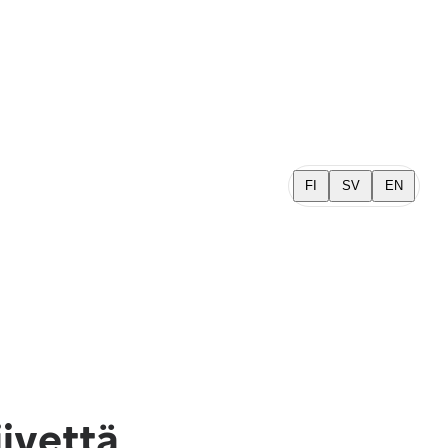
FI
SV
EN
iivettä