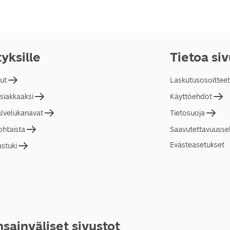
tyksille
Tietoa si
lut
Laskutusosoitteet
asiakkaaksi
Käyttöehdot
alvelukanavat
Tietosuoja
ohtaista
Saavutettavuusse
Evästeasetukset
astuki
sainväliset sivustot