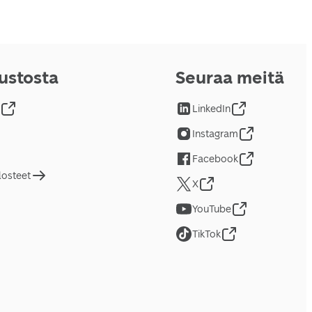
vustosta
Seuraa meitä
LinkedIn
Instagram
Facebook
losteet
X
YouTube
TikTok