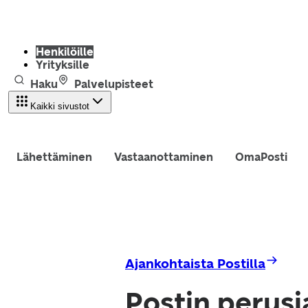
Henkilöille
Yrityksille
Haku
Palvelupisteet
Kaikki sivustot
Lähettäminen
Vastaanottaminen
OmaPosti
Ajankohtaista Postilla
Postin perusj