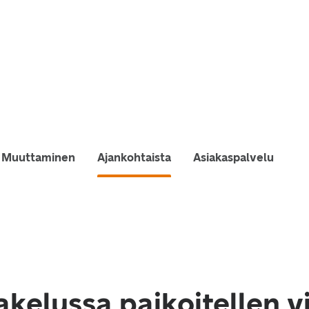
Muuttaminen
Ajankohtaista
Asiakaspalvelu
akelussa paikoitellen v