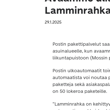
Lamminrahka
29.1.2025
Postin pakettipalvelut s
asuinalueelle, kun avaa
liikuntapuistoon (Mossin p
Postin ulkoautomaatit toim
automaatista voi noutaa p
paketteja sekä asiakaspa
on 50 lokeroa paketeille.
”Lamminrahka on kehittyvä