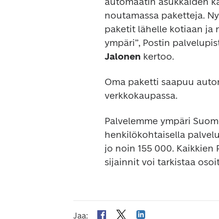
automaatin asukkaiden kä
noutamassa paketteja. Nyt
paketit lähelle kotiaan ja
ympäri”, Postin palvelupi
Jalonen
 kertoo.
Oma paketti saapuu automa
verkkokaupassa. 
Palvelemme ympäri Suomea
henkilökohtaisella palvelu
jo noin 155 000. Kaikkien 
sijainnit voi tarkistaa osoi
Jaa
: