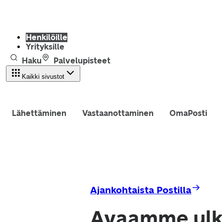
Henkilöille
Yrityksille
Haku
Palvelupisteet
Kaikki sivustot
Lähettäminen
Vastaanottaminen
OmaPosti
Ajankohtaista Postilla
Avaamme ulk