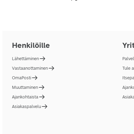
Henkilöille
Yri
Lähettäminen
Palve
Vastaanottaminen
Tule 
OmaPosti
Itsep
Muuttaminen
Ajank
Ajankohtaista
Asiak
Asiakaspalvelu