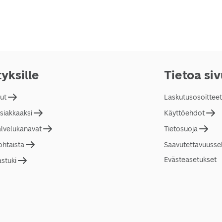
tyksille
Tietoa si
lut
Laskutusosoitteet
asiakkaaksi
Käyttöehdot
alvelukanavat
Tietosuoja
ohtaista
Saavutettavuusse
Evästeasetukset
astuki