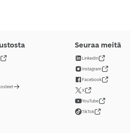
vustosta
Seuraa meitä
LinkedIn
Instagram
Facebook
losteet
X
YouTube
TikTok