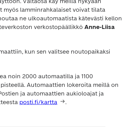
yttöön. Valtaosa käy meillä nykyään 
 myös lamminrahkalaiset voivat tilata 
 noutaa ne ulkoautomaatista kätevästi kellon 
steverkoston verkostopäällikkö 
Anne-Liisa 
attiin, kun sen valitsee noutopaikaksi 
 noin 2000 automaatilla ja 1100 
pisteellä. Automaattien lokeroita meillä on 
Postien ja automaattien aukioloajat ja 
tteesta 
posti.fi/kartta
.