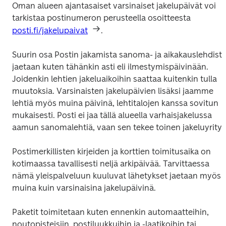
Oman alueen ajantasaiset varsinaiset jakelupäivät voi 
tarkistaa postinumeron perusteella osoitteesta 
posti.fi/jakelupaivat
.
Suurin osa Postin jakamista sanoma- ja aikakauslehdistä
jaetaan kuten tähänkin asti eli ilmestymispäivinään. 
Joidenkin lehtien jakeluaikoihin saattaa kuitenkin tulla 
muutoksia. Varsinaisten jakelupäivien lisäksi jaamme 
lehtiä myös muina päivinä, lehtitalojen kanssa sovitun 
mukaisesti. Posti ei jaa tällä alueella varhaisjakelussa 
aamun sanomalehtiä, vaan sen tekee toinen jakeluyritys
Postimerkillisten kirjeiden ja korttien toimitusaika on 
kotimaassa tavallisesti neljä arkipäivää. Tarvittaessa 
nämä yleispalveluun kuuluvat lähetykset jaetaan myös 
muina kuin varsinaisina jakelupäivinä.
Paketit toimitetaan kuten ennenkin automaatteihin, 
noutopisteisiin, postiluukkuihin ja -laatikoihin tai 