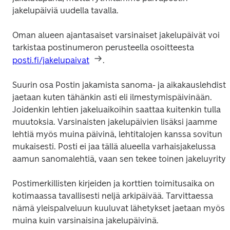
jakelupäiviä uudella tavalla.
Oman alueen ajantasaiset varsinaiset jakelupäivät voi 
tarkistaa postinumeron perusteella osoitteesta 
posti.fi/jakelupaivat
.
Suurin osa Postin jakamista sanoma- ja aikakauslehdistä
jaetaan kuten tähänkin asti eli ilmestymispäivinään. 
Joidenkin lehtien jakeluaikoihin saattaa kuitenkin tulla 
muutoksia. Varsinaisten jakelupäivien lisäksi jaamme 
lehtiä myös muina päivinä, lehtitalojen kanssa sovitun 
mukaisesti. Posti ei jaa tällä alueella varhaisjakelussa 
aamun sanomalehtiä, vaan sen tekee toinen jakeluyritys
Postimerkillisten kirjeiden ja korttien toimitusaika on 
kotimaassa tavallisesti neljä arkipäivää. Tarvittaessa 
nämä yleispalveluun kuuluvat lähetykset jaetaan myös 
muina kuin varsinaisina jakelupäivinä.