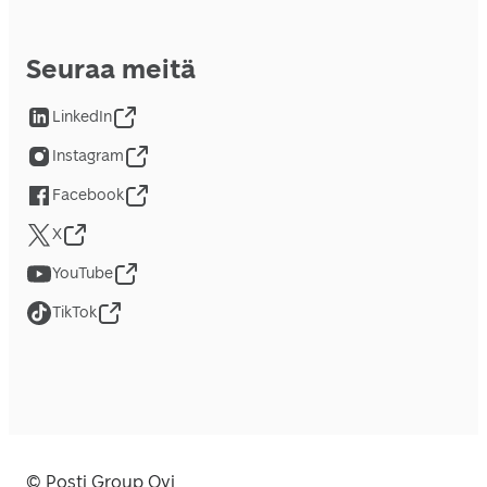
Seuraa meitä
LinkedIn
Instagram
Facebook
X
YouTube
TikTok
© Posti Group Oyj