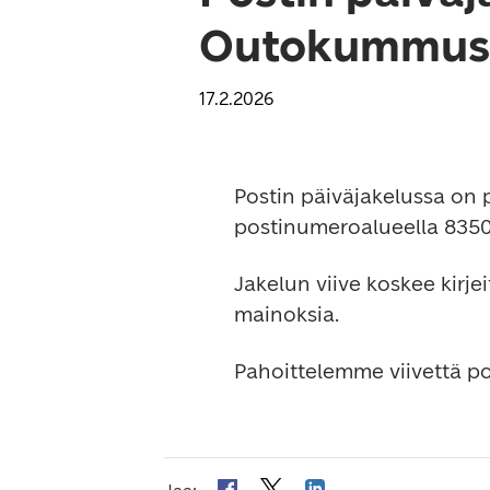
Outokummuss
17.2.2026
Postin päiväjakelussa on p
postinumeroalueella 83
Jakelun viive koskee kirje
mainoksia.
Pahoittelemme viivettä p