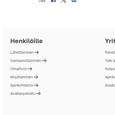
Jaa
:
Henkilöille
Yri
Lähettäminen
Palve
Vastaanottaminen
Tule 
OmaPosti
Itsep
Muuttaminen
Ajank
Ajankohtaista
Asiak
Asiakaspalvelu