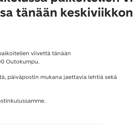
a tänään keskiviikko
aikoitellen viivettä tänään 
500 Outokumpu.
itä, päiväpostin mukana jaettavia lehtiä sekä 
ostinkulussamme.