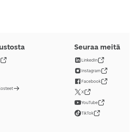
vustosta
Seuraa meitä
LinkedIn
Instagram
Facebook
losteet
X
YouTube
TikTok