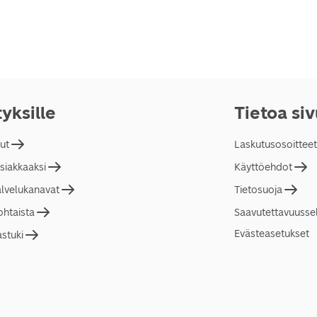
tyksille
Tietoa si
lut
Laskutusosoitteet
asiakkaaksi
Käyttöehdot
alvelukanavat
Tietosuoja
ohtaista
Saavutettavuusse
Evästeasetukset
astuki