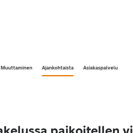
Muuttaminen
Ajankohtaista
Asiakaspalvelu
akelussa paikoitellen v