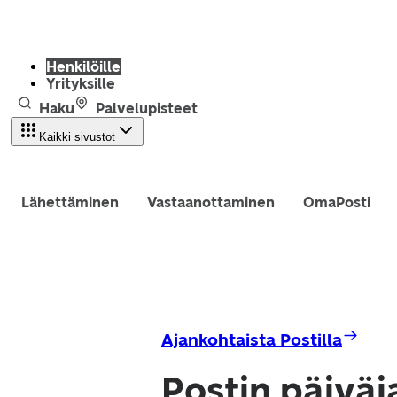
Henkilöille
Yrityksille
Haku
Palvelupisteet
Kaikki sivustot
Lähettäminen
Vastaanottaminen
OmaPosti
Ajankohtaista Postilla
Postin päiväj